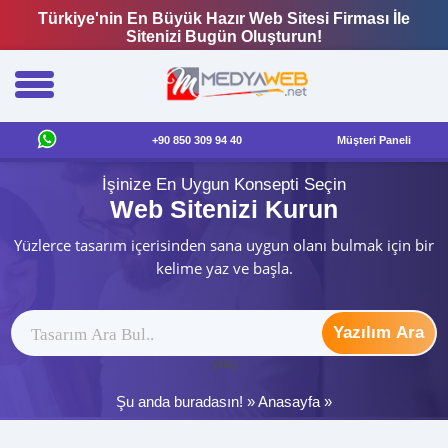
Türkiye'nin En Büyük Hazır Web Sitesi Firması İle
Sitenizi Bugün Oluşturun!
+90 850 309 94 40
Müşteri Paneli
İşinize En Uygun Konsepti Seçin
Web Sitenizi Kurun
Yüzlerce tasarım içerisinden sana uygun olanı bulmak için bir
kelime yaz ve başla.
Yazılım Ara
ytag
Şu anda buradasın! »
Anasayfa
»