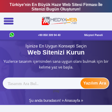
Türkiye'nin En Büyük Hazır Web Sitesi Firması İle
Sitenizi Bugün Oluşturun!
+90 850 309 94 40
Müşteri Paneli
İşinize En Uygun Konsepti Seçin
Web Sitenizi Kurun
Yüzlerce tasarım içerisinden sana uygun olanı bulmak için bir
kelime yaz ve başla.
Yazılım Ara
ytag
Şu anda buradasın! »
Anasayfa
»