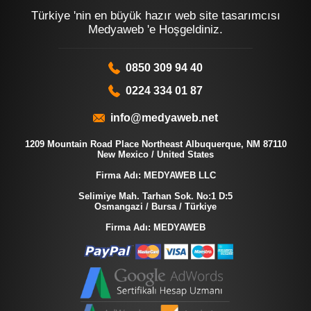
Türkiye 'nin en büyük hazır web site tasarımcısı
Medyaweb 'e Hoşgeldiniz.
0850 309 94 40
0224 334 01 87
info@medyaweb.net
1209 Mountain Road Place Northeast Albuquerque, NM 87110
New Mexico / United States
Firma Adı: MEDYAWEB LLC
Selimiye Mah. Tarhan Sok. No:1 D:5
Osmangazi / Bursa / Türkiye
Firma Adı: MEDYAWEB