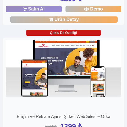
Satın Al
Demo
Ürün Detay
Çoklu Dil Özelliği
Bilişim ve Reklam Ajansı Şirketi Web Sitesi – Orka
1399 ₺
2658₺