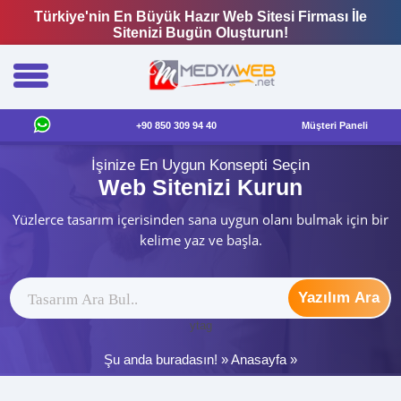
Türkiye'nin En Büyük Hazır Web Sitesi Firması İle
Sitenizi Bugün Oluşturun!
+90 850 309 94 40
Müşteri Paneli
İşinize En Uygun Konsepti Seçin
Web Sitenizi Kurun
Yüzlerce tasarım içerisinden sana uygun olanı bulmak için bir
kelime yaz ve başla.
Yazılım Ara
ytag
Şu anda buradasın! »
Anasayfa
»