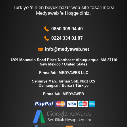
Türkiye 'nin en büyük hazır web site tasarımcısı
Medyaweb 'e Hoşgeldiniz.
0850 309 94 40
0224 334 01 87
info@medyaweb.net
1209 Mountain Road Place Northeast Albuquerque, NM 87110
New Mexico / United States
Firma Adı: MEDYAWEB LLC
Selimiye Mah. Tarhan Sok. No:1 D:5
Osmangazi / Bursa / Türkiye
Firma Adı: MEDYAWEB