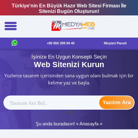
Türkiye'nin En Büyük Hazır Web Sitesi Firması İle
Sitenizi Bugün Oluşturun!
+90 850 309 94 40
Müşteri Paneli
İşinize En Uygun Konsepti Seçin
Web Sitenizi Kurun
Yüzlerce tasarım içerisinden sana uygun olanı bulmak için bir
kelime yaz ve başla.
Yazılım Ara
ytag
Şu anda buradasın! »
Anasayfa
»