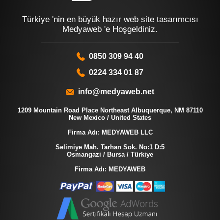
Türkiye 'nin en büyük hazır web site tasarımcısı
Medyaweb 'e Hoşgeldiniz.
0850 309 94 40
0224 334 01 87
info@medyaweb.net
1209 Mountain Road Place Northeast Albuquerque, NM 87110
New Mexico / United States
Firma Adı: MEDYAWEB LLC
Selimiye Mah. Tarhan Sok. No:1 D:5
Osmangazi / Bursa / Türkiye
Firma Adı: MEDYAWEB