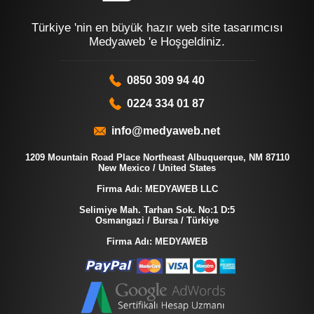
Türkiye 'nin en büyük hazır web site tasarımcısı
Medyaweb 'e Hoşgeldiniz.
0850 309 94 40
0224 334 01 87
info@medyaweb.net
1209 Mountain Road Place Northeast Albuquerque, NM 87110
New Mexico / United States
Firma Adı: MEDYAWEB LLC
Selimiye Mah. Tarhan Sok. No:1 D:5
Osmangazi / Bursa / Türkiye
Firma Adı: MEDYAWEB