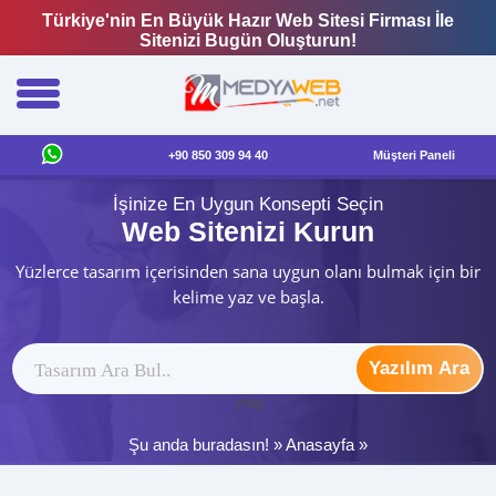
Türkiye'nin En Büyük Hazır Web Sitesi Firması İle
Sitenizi Bugün Oluşturun!
+90 850 309 94 40
Müşteri Paneli
İşinize En Uygun Konsepti Seçin
Web Sitenizi Kurun
Yüzlerce tasarım içerisinden sana uygun olanı bulmak için bir
kelime yaz ve başla.
Yazılım Ara
ytag
Şu anda buradasın! »
Anasayfa
»