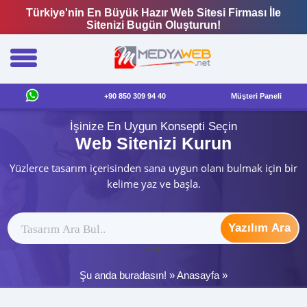
Türkiye'nin En Büyük Hazır Web Sitesi Firması İle
Sitenizi Bugün Oluşturun!
+90 850 309 94 40
Müşteri Paneli
İşinize En Uygun Konsepti Seçin
Web Sitenizi Kurun
Yüzlerce tasarım içerisinden sana uygun olanı bulmak için bir
kelime yaz ve başla.
Yazılım Ara
ytag
Şu anda buradasın! »
Anasayfa
»