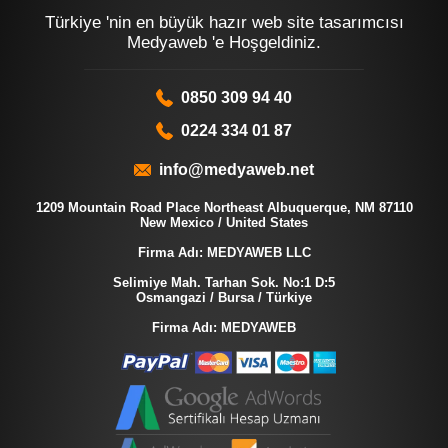
Türkiye 'nin en büyük hazır web site tasarımcısı
Medyaweb 'e Hoşgeldiniz.
0850 309 94 40
0224 334 01 87
info@medyaweb.net
1209 Mountain Road Place Northeast Albuquerque, NM 87110
New Mexico / United States
Firma Adı: MEDYAWEB LLC
Selimiye Mah. Tarhan Sok. No:1 D:5
Osmangazi / Bursa / Türkiye
Firma Adı: MEDYAWEB