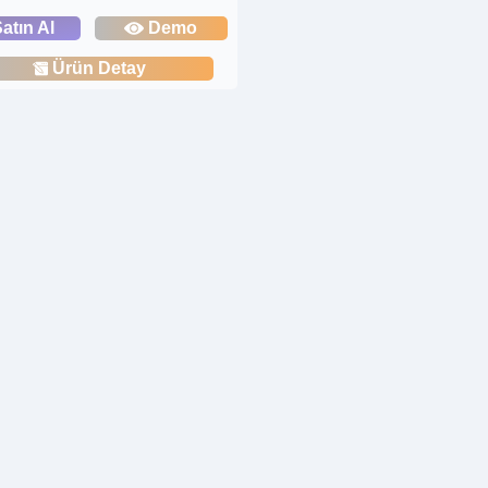
atın Al
Demo
Ürün Detay