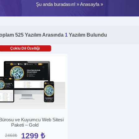
Şu anda buradasın! »
Anasayfa
»
oplam 525 Yazılım Arasında
1
Yazılım Bulundu
Çoklu Dil Özelliği
Bürosu ve Kuyumcu Web Sitesi
Paketi – Gold
1299 ₺
2468₺