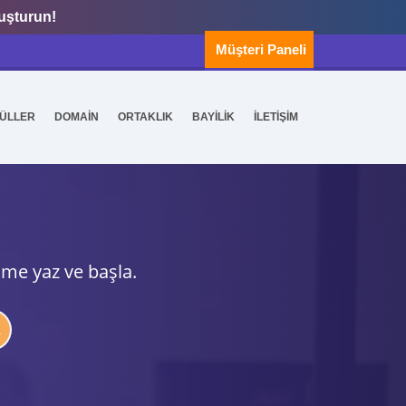
luşturun!
Müşteri Paneli
ÜLLER
DOMAİN
ORTAKLIK
BAYİLİK
İLETİŞİM
ime yaz ve başla.