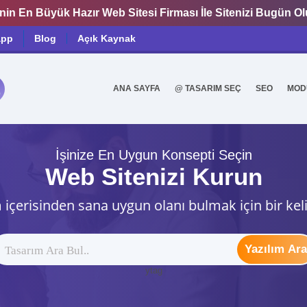
nin En Büyük Hazır Web Sitesi Firması İle Sitenizi Bugün O
app
Blog
Açık Kaynak
ANA SAYFA
@ TASARIM SEÇ
SEO
MOD
0
İşinize En Uygun Konsepti Seçin
Web Sitenizi Kurun
 içerisinden sana uygun olanı bulmak için bir kel
Yazılım Ara
ytag