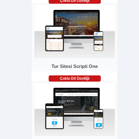
Çoklu Dil Özelliği
Tur Sitesi Scripti One
Çoklu Dil Özelliği