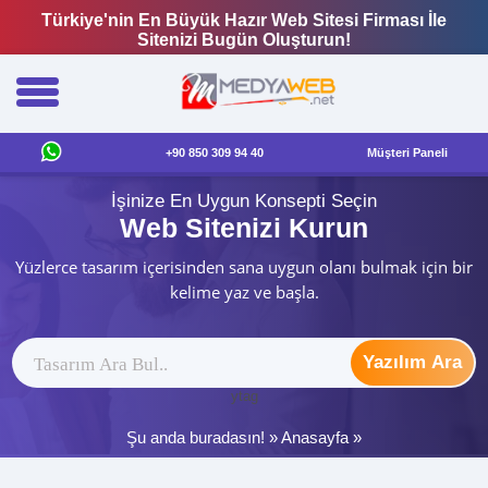
Türkiye'nin En Büyük Hazır Web Sitesi Firması İle
Sitenizi Bugün Oluşturun!
+90 850 309 94 40
Müşteri Paneli
İşinize En Uygun Konsepti Seçin
Web Sitenizi Kurun
Yüzlerce tasarım içerisinden sana uygun olanı bulmak için bir
kelime yaz ve başla.
Yazılım Ara
ytag
Şu anda buradasın! »
Anasayfa
»