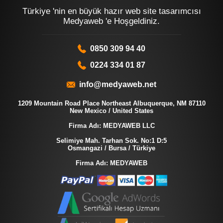
Türkiye 'nin en büyük hazır web site tasarımcısı
Medyaweb 'e Hoşgeldiniz.
0850 309 94 40
0224 334 01 87
info@medyaweb.net
1209 Mountain Road Place Northeast Albuquerque, NM 87110
New Mexico / United States
Firma Adı: MEDYAWEB LLC
Selimiye Mah. Tarhan Sok. No:1 D:5
Osmangazi / Bursa / Türkiye
Firma Adı: MEDYAWEB