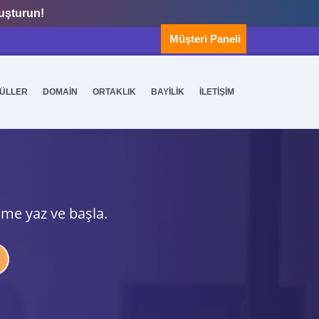
luşturun!
Müşteri Paneli
ÜLLER
DOMAİN
ORTAKLIK
BAYİLİK
İLETİŞİM
ime yaz ve başla.