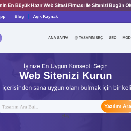
nin En Büyük Hazır Web Sitesi Firması İle Sitenizi Bugün O
app
Blog
Açık Kaynak
ANA SAYFA
@ TASARIM SEÇ
SEO
MOD
0
İşinize En Uygun Konsepti Seçin
Web Sitenizi Kurun
 içerisinden sana uygun olanı bulmak için bir kel
Yazılım Ara
ytag