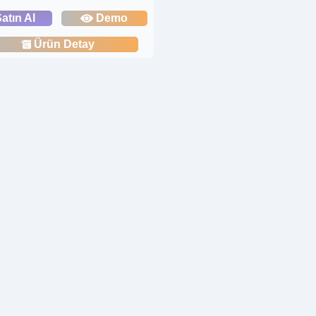
atın Al
Demo
Ürün Detay