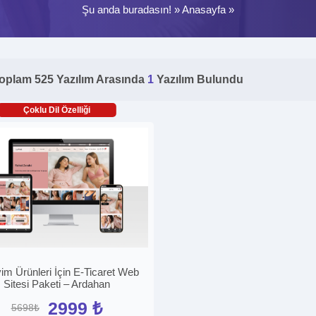
Şu anda buradasın! »
Anasayfa
»
oplam 525 Yazılım Arasında
1
Yazılım Bulundu
Çoklu Dil Özelliği
yim Ürünleri İçin E-Ticaret Web
Sitesi Paketi – Ardahan
2999 ₺
5698₺