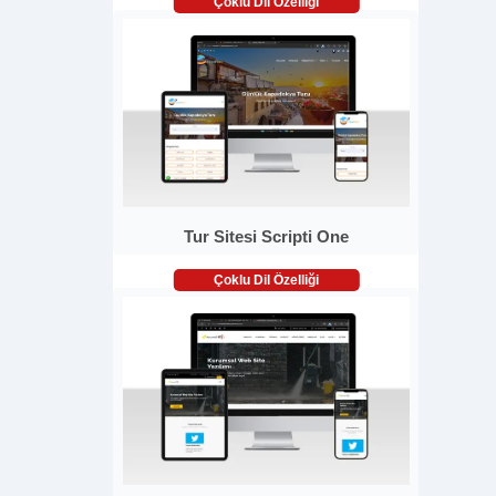
Çoklu Dil Özelliği
Tur Sitesi Scripti One
Çoklu Dil Özelliği