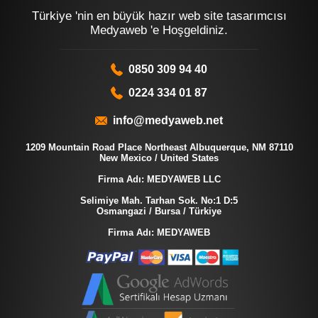
Türkiye 'nin en büyük hazır web site tasarımcısı
Medyaweb 'e Hoşgeldiniz.
0850 309 94 40
0224 334 01 87
info@medyaweb.net
1209 Mountain Road Place Northeast Albuquerque, NM 87110
New Mexico / United States
Firma Adı: MEDYAWEB LLC
Selimiye Mah. Tarhan Sok. No:1 D:5
Osmangazi / Bursa / Türkiye
Firma Adı: MEDYAWEB