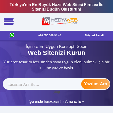
Türkiye'nin En Büyük Hazır Web Sitesi Firması İle
Sitenizi Bugün Oluşturun!
+90 850 309 94 40
Müşteri Paneli
İşinize En Uygun Konsepti Seçin
Web Sitenizi Kurun
Yüzlerce tasarım içerisinden sana uygun olanı bulmak için bir
kelime yaz ve başla.
Yazılım Ara
ytag
Şu anda buradasın! »
Anasayfa
»