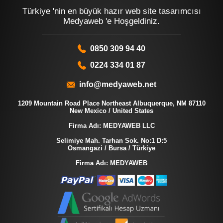
Türkiye 'nin en büyük hazır web site tasarımcısı
Medyaweb 'e Hoşgeldiniz.
0850 309 94 40
0224 334 01 87
info@medyaweb.net
1209 Mountain Road Place Northeast Albuquerque, NM 87110
New Mexico / United States
Firma Adı: MEDYAWEB LLC
Selimiye Mah. Tarhan Sok. No:1 D:5
Osmangazi / Bursa / Türkiye
Firma Adı: MEDYAWEB