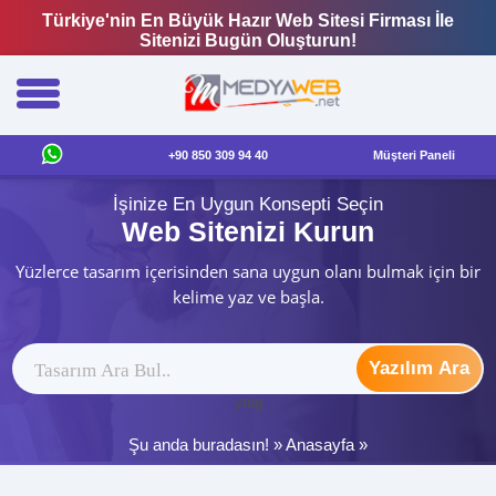
Türkiye'nin En Büyük Hazır Web Sitesi Firması İle
Sitenizi Bugün Oluşturun!
+90 850 309 94 40
Müşteri Paneli
İşinize En Uygun Konsepti Seçin
Web Sitenizi Kurun
Yüzlerce tasarım içerisinden sana uygun olanı bulmak için bir
kelime yaz ve başla.
Yazılım Ara
ytag
Şu anda buradasın! »
Anasayfa
»