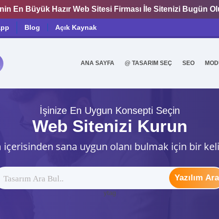
nin En Büyük Hazır Web Sitesi Firması İle Sitenizi Bugün O
app
Blog
Açık Kaynak
ANA SAYFA
@ TASARIM SEÇ
SEO
MOD
0
İşinize En Uygun Konsepti Seçin
Web Sitenizi Kurun
 içerisinden sana uygun olanı bulmak için bir kel
Yazılım Ara
ytag