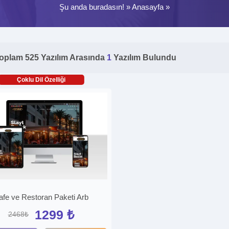
Şu anda buradasın! »
Anasayfa
»
oplam 525 Yazılım Arasında
1
Yazılım Bulundu
Çoklu Dil Özelliği
afe ve Restoran Paketi Arb
1299 ₺
2468₺