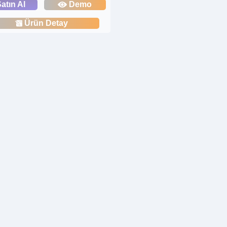
atın Al
Demo
Ürün Detay