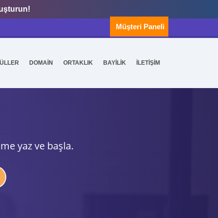
luşturun!
Müşteri Paneli
ÜLLER
DOMAİN
ORTAKLIK
BAYİLİK
İLETİŞİM
ime yaz ve başla.