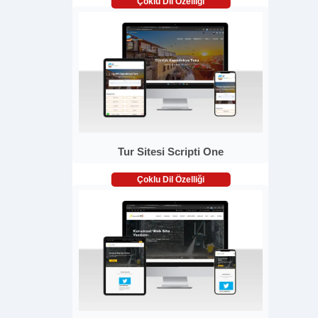
Çoklu Dil Özelliği
Tur Sitesi Scripti One
Çoklu Dil Özelliği