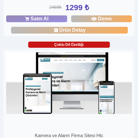
1299 ₺
2468₺
Satın Al
Demo
Ürün Detay
Çoklu Dil Özelliği
Kamera ve Alarm Firma Sitesi Htc