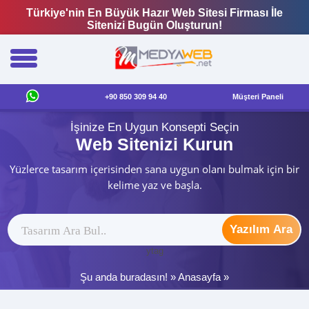
Türkiye'nin En Büyük Hazır Web Sitesi Firması İle
Sitenizi Bugün Oluşturun!
+90 850 309 94 40
Müşteri Paneli
İşinize En Uygun Konsepti Seçin
Web Sitenizi Kurun
Yüzlerce tasarım içerisinden sana uygun olanı bulmak için bir
kelime yaz ve başla.
Yazılım Ara
ytag
Şu anda buradasın! »
Anasayfa
»