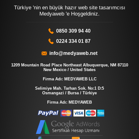
Türkiye 'nin en büyük hazır web site tasarımcısı
Medyaweb 'e Hoşgeldiniz.
0850 309 94 40
0224 334 01 87
info@medyaweb.net
1209 Mountain Road Place Northeast Albuquerque, NM 87110
New Mexico / United States
Firma Adı: MEDYAWEB LLC
Selimiye Mah. Tarhan Sok. No:1 D:5
Osmangazi / Bursa / Türkiye
Firma Adı: MEDYAWEB