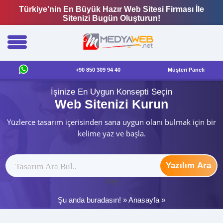
Türkiye'nin En Büyük Hazır Web Sitesi Firması İle
Sitenizi Bugün Oluşturun!
+90 850 309 94 40
Müşteri Paneli
İşinize En Uygun Konsepti Seçin
Web Sitenizi Kurun
Yüzlerce tasarım içerisinden sana uygun olanı bulmak için bir
kelime yaz ve başla.
Yazılım Ara
ytag
Şu anda buradasın! »
Anasayfa
»