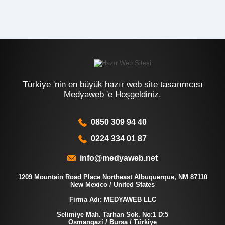
Türkiye 'nin en büyük hazır web site tasarımcısı
Medyaweb 'e Hoşgeldiniz.
0850 309 94 40
0224 334 01 87
info@medyaweb.net
1209 Mountain Road Place Northeast Albuquerque, NM 87110
New Mexico / United States
Firma Adı: MEDYAWEB LLC
Selimiye Mah. Tarhan Sok. No:1 D:5
Osmangazi / Bursa / Türkiye