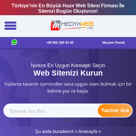
Türkiye'nin En Büyük Hazır Web Sitesi Firması İle
Sitenizi Bugün Oluşturun!
+90 850 309 94 40
Müşteri Paneli
İşinize En Uygun Konsepti Seçin
Web Sitenizi Kurun
Yüzlerce tasarım içerisinden sana uygun olanı bulmak için bir
kelime yaz ve başla.
Yazılım Ara
ytag
Şu anda buradasın! »
Anasayfa
»