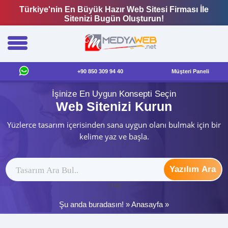
Türkiye'nin En Büyük Hazır Web Sitesi Firması İle
Sitenizi Bugün Oluşturun!
+90 850 309 94 40
Müşteri Paneli
İşinize En Uygun Konsepti Seçin
Web Sitenizi Kurun
Yüzlerce tasarım içerisinden sana uygun olanı bulmak için bir
kelime yaz ve başla.
Yazılım Ara
ytag
Şu anda buradasın! »
Anasayfa
»