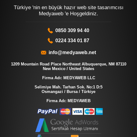
Türkiye 'nin en büyük hazır web site tasarımcısı
Medyaweb 'e Hoşgeldiniz.
0850 309 94 40
0224 334 01 87
info@medyaweb.net
1209 Mountain Road Place Northeast Albuquerque, NM 87110
New Mexico / United States
Firma Adı: MEDYAWEB LLC
Selimiye Mah. Tarhan Sok. No:1 D:5
Osmangazi / Bursa / Türkiye
Firma Adı: MEDYAWEB