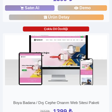
Satın Al
Demo
Ürün Detay
Çoklu Dil Özelliği
Boya Badana / Dış Cephe Onarım Web Sitesi Paketi
1399 ₺
2658₺