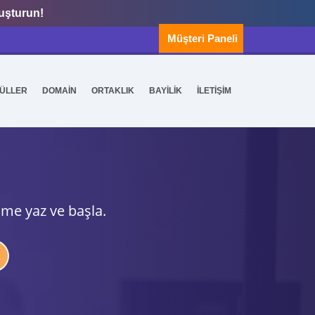
luşturun!
Müşteri Paneli
ÜLLER
DOMAİN
ORTAKLIK
BAYİLİK
İLETİŞİM
ime yaz ve başla.