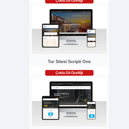
Çoklu Dil Özelliği
Tur Sitesi Scripti One
Çoklu Dil Özelliği