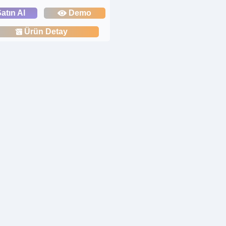
atın Al
Demo
Ürün Detay