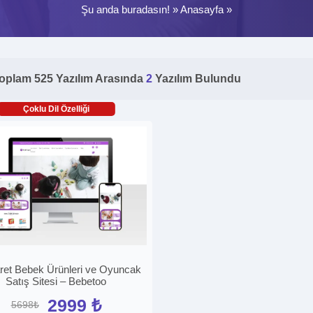
Şu anda buradasın! »
Anasayfa
»
oplam 525 Yazılım Arasında
2
Yazılım Bulundu
Çoklu Dil Özelliği
ret Bebek Ürünleri ve Oyuncak
Satış Sitesi – Bebetoo
2999 ₺
5698₺