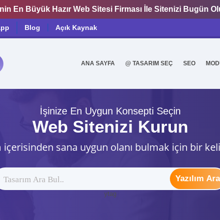
nin En Büyük Hazır Web Sitesi Firması İle Sitenizi Bugün O
app
Blog
Açık Kaynak
ANA SAYFA
@ TASARIM SEÇ
SEO
MOD
0
İşinize En Uygun Konsepti Seçin
Web Sitenizi Kurun
 içerisinden sana uygun olanı bulmak için bir kel
Yazılım Ara
ytag