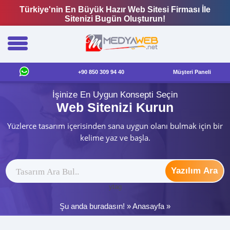
Türkiye'nin En Büyük Hazır Web Sitesi Firması İle
Sitenizi Bugün Oluşturun!
+90 850 309 94 40
Müşteri Paneli
İşinize En Uygun Konsepti Seçin
Web Sitenizi Kurun
Yüzlerce tasarım içerisinden sana uygun olanı bulmak için bir
kelime yaz ve başla.
Yazılım Ara
ytag
Şu anda buradasın! »
Anasayfa
»