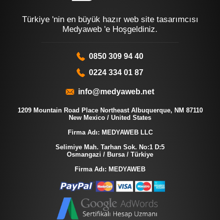
Türkiye 'nin en büyük hazır web site tasarımcısı
Medyaweb 'e Hoşgeldiniz.
0850 309 94 40
0224 334 01 87
info@medyaweb.net
1209 Mountain Road Place Northeast Albuquerque, NM 87110
New Mexico / United States
Firma Adı: MEDYAWEB LLC
Selimiye Mah. Tarhan Sok. No:1 D:5
Osmangazi / Bursa / Türkiye
Firma Adı: MEDYAWEB