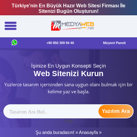
Türkiye'nin En Büyük Hazır Web Sitesi Firması İle
Sitenizi Bugün Oluşturun!
+90 850 309 94 40
Müşteri Paneli
İşinize En Uygun Konsepti Seçin
Web Sitenizi Kurun
Yüzlerce tasarım içerisinden sana uygun olanı bulmak için bir
kelime yaz ve başla.
Yazılım Ara
ytag
Şu anda buradasın! »
Anasayfa
»