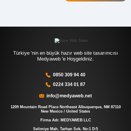
Türkiye 'nin en büyük hazır web site tasarımcısı
Medyaweb 'e Hoşgeldiniz.
0850 309 94 40
0224 334 01 87
info@medyaweb.net
1209 Mountain Road Place Northeast Albuquerque, NM 87110
New Mexico / United States
Firma Adı: MEDYAWEB LLC
Selimiye Mah. Tarhan Sok. No:1 D:5