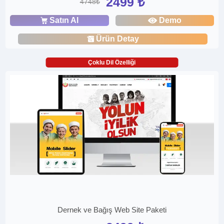
2499 ₺
4748₺
Satın Al
Demo
Ürün Detay
Çoklu Dil Özelliği
Dernek ve Bağış Web Site Paketi