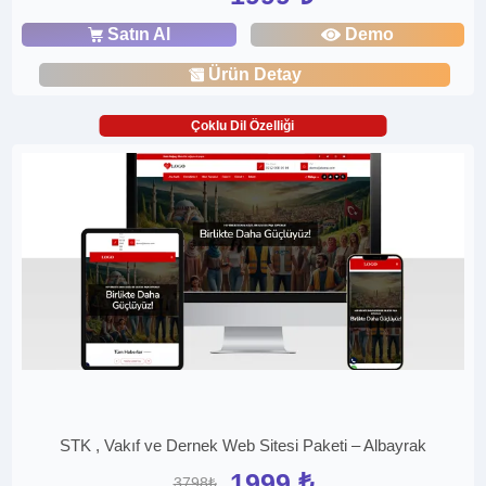
Satın Al
Demo
Ürün Detay
Çoklu Dil Özelliği
STK , Vakıf ve Dernek Web Sitesi Paketi – Albayrak
1999 ₺
3798₺