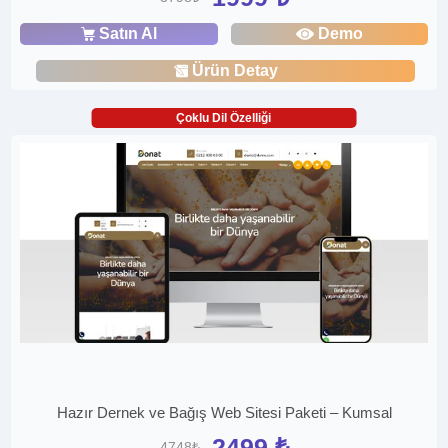
Satın Al
Demo
Ürün Detay
Çoklu Dil Özelliği
Hazır Dernek ve Bağış Web Sitesi Paketi – Kumsal
2499 ₺
4748₺