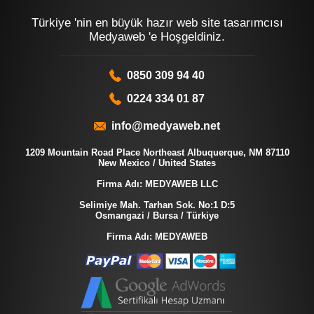
Türkiye 'nin en büyük hazır web site tasarımcısı
Medyaweb 'e Hoşgeldiniz.
0850 309 94 40
0224 334 01 87
info@medyaweb.net
1209 Mountain Road Place Northeast Albuquerque, NM 87110
New Mexico / United States
Firma Adı: MEDYAWEB LLC
Selimiye Mah. Tarhan Sok. No:1 D:5
Osmangazi / Bursa / Türkiye
Firma Adı: MEDYAWEB