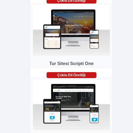
Çoklu Dil Özelliği
Tur Sitesi Scripti One
Çoklu Dil Özelliği