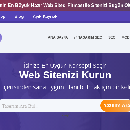
nin En Büyük Hazır Web Sitesi Firması İle Sitenizi Bugün O
app
Blog
Açık Kaynak
ANA SAYFA
@ TASARIM SEÇ
SEO
MOD
0
İşinize En Uygun Konsepti Seçin
Web Sitenizi Kurun
 içerisinden sana uygun olanı bulmak için bir kel
Yazılım Ara
ytag