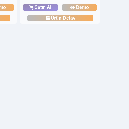
mo
Satın Al
Demo
Ürün Detay