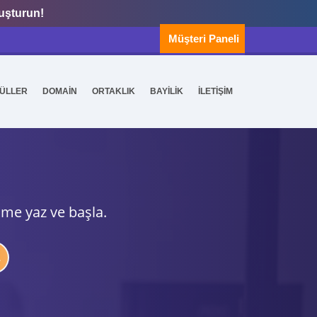
luşturun!
Müşteri Paneli
ÜLLER
DOMAİN
ORTAKLIK
BAYİLİK
İLETİŞİM
ime yaz ve başla.