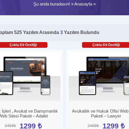
Şu anda buradasın! »
Anasayfa
»
oplam 525 Yazılım Arasında
3
Yazılım Bulundu
Çoklu Dil Özelliği
Çoklu Dil Özelliği
İşleri , Avukat ve Danışmanlık
Avukatlık ve Hukuk Ofisi Web 
Web Sitesi Paketi – Adalet
Paketi – Lawyer
1299 ₺
1299 ₺
2468₺
2468₺