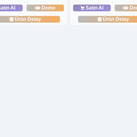
atın Al
Demo
Satın Al
De
Ürün Detay
Ürün Detay