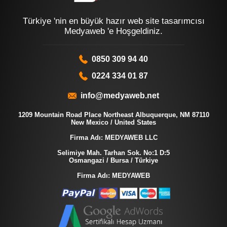
Türkiye 'nin en büyük hazır web site tasarımcısı
Medyaweb 'e Hoşgeldiniz.
0850 309 94 40
0224 334 01 87
info@medyaweb.net
1209 Mountain Road Place Northeast Albuquerque, NM 87110
New Mexico / United States
Firma Adı: MEDYAWEB LLC
Selimiye Mah. Tarhan Sok. No:1 D:5
Osmangazi / Bursa / Türkiye
Firma Adı: MEDYAWEB