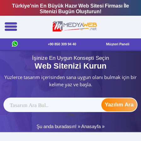
Türkiye'nin En Büyük Hazır Web Sitesi Firması İle
Sitenizi Bugün Oluşturun!
+90 850 309 94 40
Müşteri Paneli
İşinize En Uygun Konsepti Seçin
Web Sitenizi Kurun
Yüzlerce tasarım içerisinden sana uygun olanı bulmak için bir
kelime yaz ve başla.
Yazılım Ara
ytag
Şu anda buradasın! »
Anasayfa
»