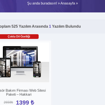
Şu anda buradasın! »
Anasayfa
»
oplam 525 Yazılım Arasında
1
Yazılım Bulundu
Çoklu Dil Özelliği
sör Bakım Firması Web Sitesi
Paketi – Hakkari
1399 ₺
2658₺