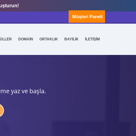
luşturun!
Müşteri Paneli
ÜLLER
DOMAİN
ORTAKLIK
BAYİLİK
İLETİŞİM
ime yaz ve başla.