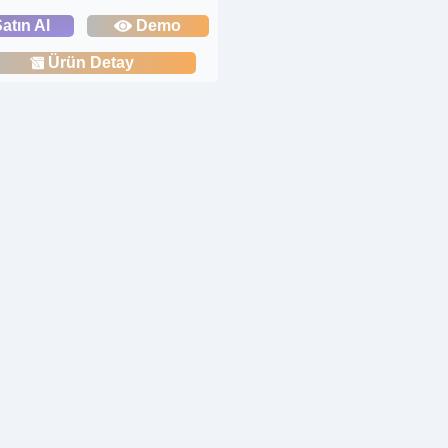
atın Al
Demo
Ürün Detay