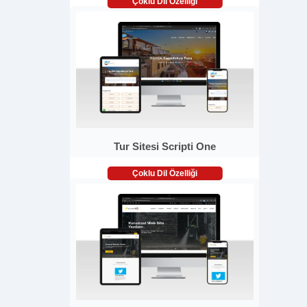
Çoklu Dil Özelliği
Tur Sitesi Scripti One
Çoklu Dil Özelliği