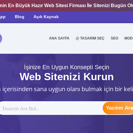
nin En Büyük Hazır Web Sitesi Firması İle Sitenizi Bugün O
app
Blog
Açık Kaynak
ANA SAYFA
@ TASARIM SEÇ
SEO
MOD
0
İşinize En Uygun Konsepti Seçin
Web Sitenizi Kurun
 içerisinden sana uygun olanı bulmak için bir kel
Yazılım Ara
ytag