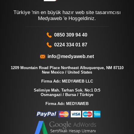
Türkiye 'nin en büyük hazır web site tasarımcısı
Medyaweb 'e Hoşgeldiniz.
0850 309 94 40
0224 334 01 87
info@medyaweb.net
1209 Mountain Road Place Northeast Albuquerque, NM 87110
New Mexico / United States
Firma Adı: MEDYAWEB LLC
Selimiye Mah. Tarhan Sok. No:1 D:5
Osmangazi / Bursa / Türkiye
Firma Adı: MEDYAWEB