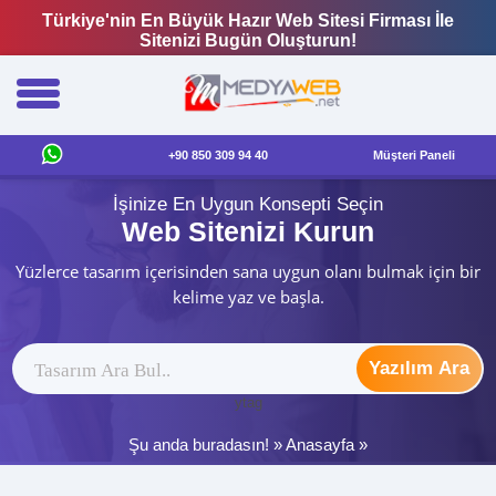
Türkiye'nin En Büyük Hazır Web Sitesi Firması İle
Sitenizi Bugün Oluşturun!
+90 850 309 94 40
Müşteri Paneli
İşinize En Uygun Konsepti Seçin
Web Sitenizi Kurun
Yüzlerce tasarım içerisinden sana uygun olanı bulmak için bir
kelime yaz ve başla.
Yazılım Ara
ytag
Şu anda buradasın! »
Anasayfa
»