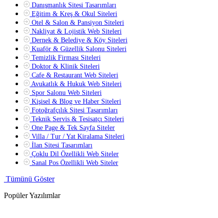
Danışmanlık Sitesi Tasarımları
Eğitim & Kreş & Okul Siteleri
Otel & Salon & Pansiyon Siteleri
Nakliyat & Lojistik Web Siteleri
Dernek & Belediye & Köy Siteleri
Kuaför & Güzellik Salonu Siteleri
Temizlik Firması Siteleri
Doktor & Klinik Siteleri
Cafe & Restaurant Web Siteleri
Avukatlık & Hukuk Web Siteleri
Spor Salonu Web Siteleri
Kişisel & Blog ve Haber Siteleri
Fotoğrafçılık Sitesi Tasarımları
Teknik Servis & Tesisatçı Siteleri
One Page & Tek Sayfa Siteler
Villa / Tur / Yat Kiralama Siteleri
İlan Sitesi Tasarımları
Çoklu Dil Özellikli Web Siteler
Sanal Pos Özellikli Web Siteler
Tümünü Göster
Popüler Yazılımlar