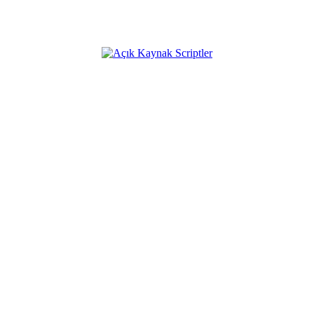
dir.
Açık Kaynak Platformumuz;