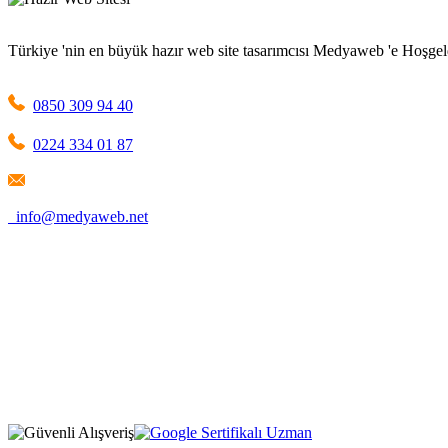
Türkiye 'nin en büyük hazır web site tasarımcısı Medyaweb 'e Hoşgel
0850 309 94 40
0224 334 01 87
info@medyaweb.net
1209 Mountain Road Place Northeast Albuquerque, NM 87110
New Mexico / United States
Firma Adı: MEDYAWEB LLC
Selimiye Mah. Tarhan Sok. No:1 D:5
Osmangazi / Bursa / Türkiye
Firma Adı: MEDYAWEB