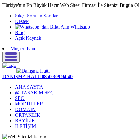
Türkiye'nin En Büyük Hazır Web Sitesi Firması İle Sitenizi Bugün O
Sıkça Sorulan Sorular
Destek
Whatsapp
Blog
Açık Kaynak
Müşteri Paneli
DANIŞMA HATTI
0850 309 94 40
ANA SAYFA
@ TASARIM SEÇ
SEO
MODÜLLER
DOMAİN
ORTAKLIK
BAYİLİK
İLETİŞİM