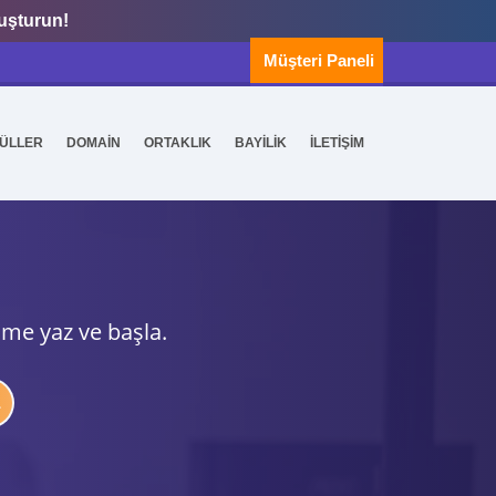
luşturun!
Müşteri Paneli
ÜLLER
DOMAİN
ORTAKLIK
BAYİLİK
İLETİŞİM
ime yaz ve başla.