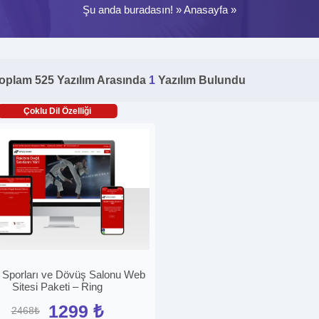
Şu anda buradasın! »
Anasayfa
»
oplam 525 Yazılım Arasında
1
Yazılım Bulundu
Çoklu Dil Özelliği
Sporları ve Dövüş Salonu Web
Sitesi Paketi – Ring
1299 ₺
2468₺