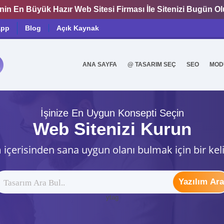
nin En Büyük Hazır Web Sitesi Firması İle Sitenizi Bugün O
app
Blog
Açık Kaynak
ANA SAYFA
@ TASARIM SEÇ
SEO
MOD
0
İşinize En Uygun Konsepti Seçin
Web Sitenizi Kurun
 içerisinden sana uygun olanı bulmak için bir kel
Yazılım Ara
ytag