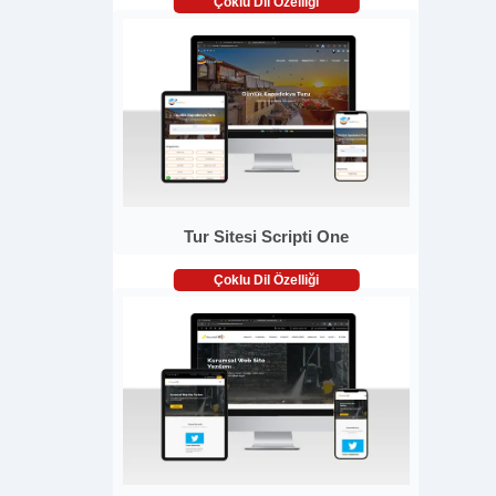
Çoklu Dil Özelliği
Tur Sitesi Scripti One
Çoklu Dil Özelliği