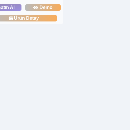
atın Al
Demo
Ürün Detay