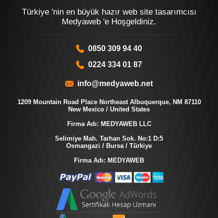
Türkiye 'nin en büyük hazır web site tasarımcısı
Medyaweb 'e Hoşgeldiniz.
0850 309 94 40
0224 334 01 87
info@medyaweb.net
1209 Mountain Road Place Northeast Albuquerque, NM 87110
New Mexico / United States
Firma Adı: MEDYAWEB LLC
Selimiye Mah. Tarhan Sok. No:1 D:5
Osmangazi / Bursa / Türkiye
Firma Adı: MEDYAWEB