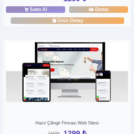
Satın Al
Demo
Ürün Detay
Hazır Çilingir Firması Web Sitesi
1299 ₺
2468₺