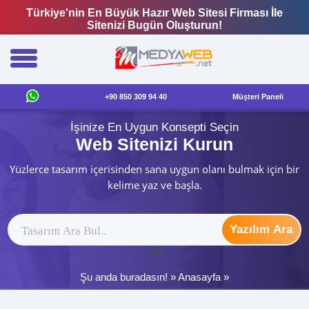
Türkiye'nin En Büyük Hazır Web Sitesi Firması İle
Sitenizi Bugün Oluşturun!
+90 850 309 94 40
Müşteri Paneli
İşinize En Uygun Konsepti Seçin
Web Sitenizi Kurun
Yüzlerce tasarım içerisinden sana uygun olanı bulmak için bir
kelime yaz ve başla.
Yazılım Ara
ytag
Şu anda buradasın! »
Anasayfa
»