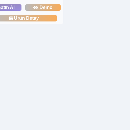
atın Al
Demo
Ürün Detay