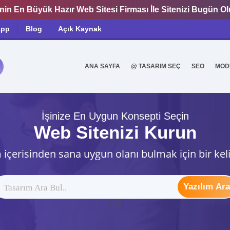
nin En Büyük Hazır Web Sitesi Firması İle Sitenizi Bugün O
app
Blog
Açık Kaynak
ANA SAYFA
@ TASARIM SEÇ
SEO
MOD
0
İşinize En Uygun Konsepti Seçin
Web Sitenizi Kurun
 içerisinden sana uygun olanı bulmak için bir kel
Yazılım Ara
ytag