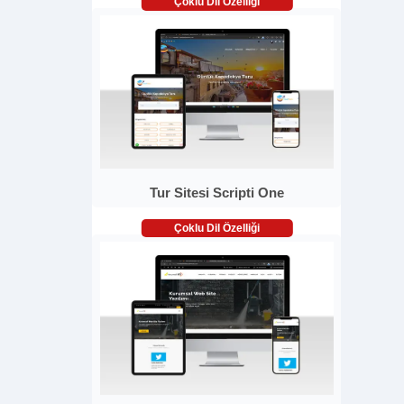
Çoklu Dil Özelliği
Tur Sitesi Scripti One
Çoklu Dil Özelliği