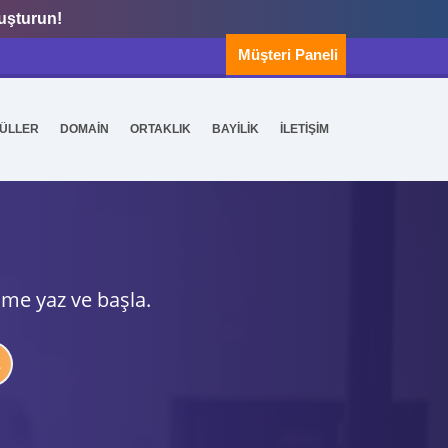
luşturun!
Müşteri Paneli
ÜLLER
DOMAİN
ORTAKLIK
BAYİLİK
İLETİŞİM
ime yaz ve başla.