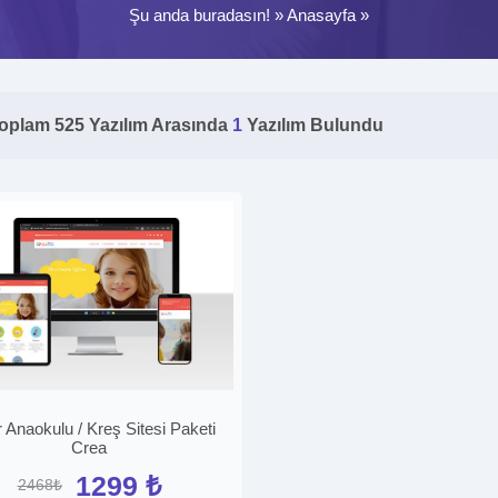
Şu anda buradasın! »
Anasayfa
»
oplam 525 Yazılım Arasında
1
Yazılım Bulundu
 Anaokulu / Kreş Sitesi Paketi
Crea
1299 ₺
2468₺