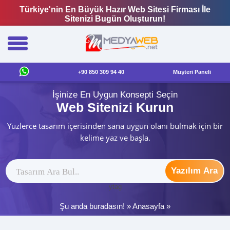
Türkiye'nin En Büyük Hazır Web Sitesi Firması İle
Sitenizi Bugün Oluşturun!
+90 850 309 94 40
Müşteri Paneli
İşinize En Uygun Konsepti Seçin
Web Sitenizi Kurun
Yüzlerce tasarım içerisinden sana uygun olanı bulmak için bir
kelime yaz ve başla.
Yazılım Ara
ytag
Şu anda buradasın! »
Anasayfa
»