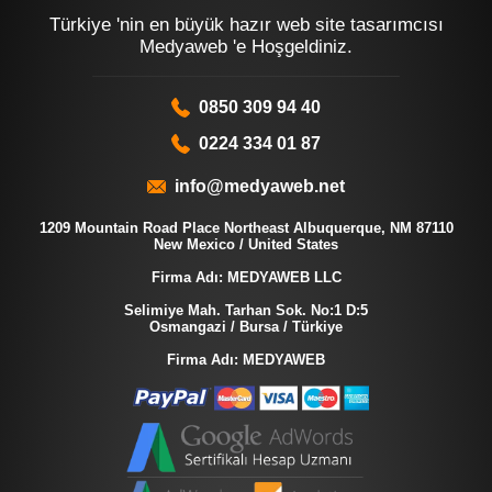
Türkiye 'nin en büyük hazır web site tasarımcısı
Medyaweb 'e Hoşgeldiniz.
0850 309 94 40
0224 334 01 87
info@medyaweb.net
1209 Mountain Road Place Northeast Albuquerque, NM 87110
New Mexico / United States
Firma Adı: MEDYAWEB LLC
Selimiye Mah. Tarhan Sok. No:1 D:5
Osmangazi / Bursa / Türkiye
Firma Adı: MEDYAWEB