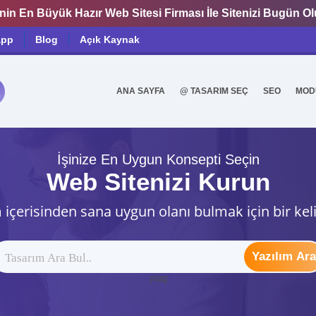
nin En Büyük Hazır Web Sitesi Firması İle Sitenizi Bugün O
app
Blog
Açık Kaynak
ANA SAYFA
@ TASARIM SEÇ
SEO
MOD
0
İşinize En Uygun Konsepti Seçin
Web Sitenizi Kurun
 içerisinden sana uygun olanı bulmak için bir kel
Yazılım Ara
ytag