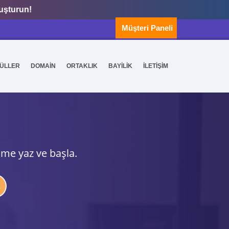
luşturun!
Müşteri Paneli
ÜLLER
DOMAİN
ORTAKLIK
BAYİLİK
İLETİŞİM
ime yaz ve başla.