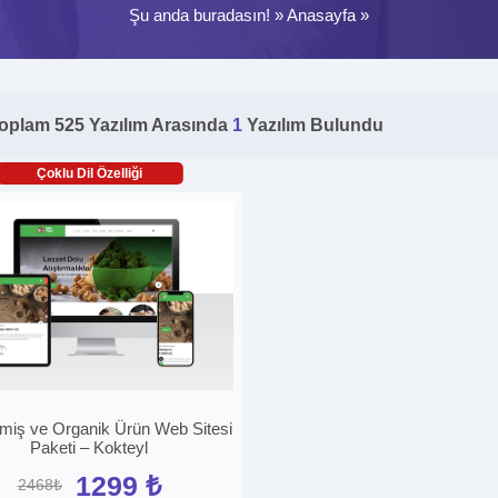
Şu anda buradasın! »
Anasayfa
»
oplam 525 Yazılım Arasında
1
Yazılım Bulundu
Çoklu Dil Özelliği
miş ve Organik Ürün Web Sitesi
Paketi – Kokteyl
1299 ₺
2468₺