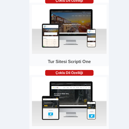
Çoklu Dil Özelliği
Tur Sitesi Scripti One
Çoklu Dil Özelliği