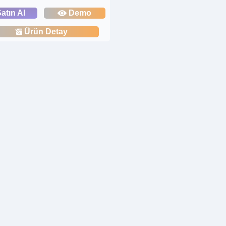
atın Al
Demo
Ürün Detay