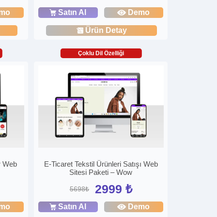
mo
Satın Al
Demo
Ürün Detay
Çoklu Dil Özelliği
r Web
E-Ticaret Tekstil Ürünleri Satışı Web
Sitesi Paketi – Wow
2999 ₺
5698₺
mo
Satın Al
Demo