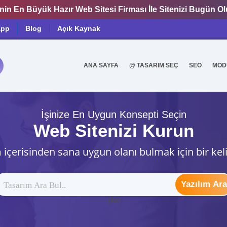
nin En Büyük Hazır Web Sitesi Firması İle Sitenizi Bugün O
app
Blog
Açık Kaynak
ANA SAYFA
@ TASARIM SEÇ
SEO
MOD
0
İşinize En Uygun Konsepti Seçin
Web Sitenizi Kurun
 içerisinden sana uygun olanı bulmak için bir kel
Yazılım Ara
ytag