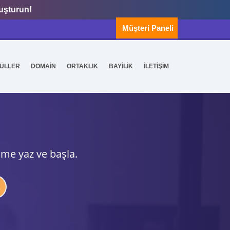
luşturun!
Müşteri Paneli
ÜLLER
DOMAİN
ORTAKLIK
BAYİLİK
İLETİŞİM
ime yaz ve başla.