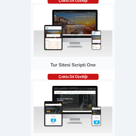
Çoklu Dil Özelliği
Tur Sitesi Scripti One
Çoklu Dil Özelliği