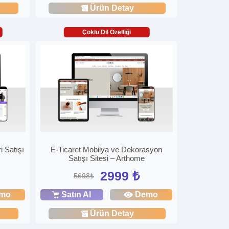
Ürün Detay
Çoklu Dil Özelliği
i Satışı
E-Ticaret Mobilya ve Dekorasyon
Satışı Sitesi – Arthome
2999 ₺
5698₺
mo
Satın Al
Demo
Ürün Detay