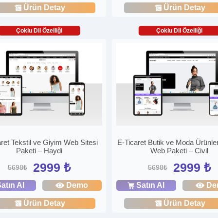
Ürün Detay
Ürün Detay
Çoklu Dil Özelliği
Çoklu Dil Özelliği
ret Tekstil ve Giyim Web Sitesi
E-Ticaret Butik ve Moda Ürünler
Paketi – Haydi
Web Paketi – Civil
2999 ₺
2999 ₺
5698₺
5698₺
atın Al
Demo
Satın Al
De
Ürün Detay
Ürün Detay