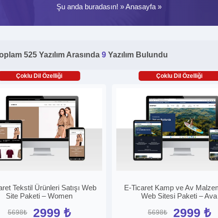
Şu anda buradasın! »
Anasayfa
»
oplam 525 Yazılım Arasında
9
Yazılım Bulundu
Çoklu Dil Özelliği
Çoklu Dil Özelliği
aret Tekstil Ürünleri Satışı Web
E-Ticaret Kamp ve Av Malzem
Site Paketi – Women
Web Sitesi Paketi – Ava
2999 ₺
2999 ₺
5698₺
5698₺