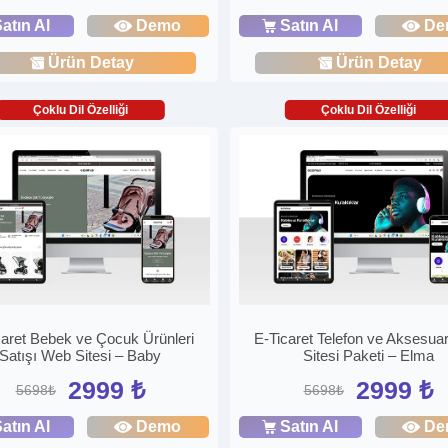
atın Al
Demo
Satın Al
De
Ürün Detay
Ürün Detay
Çoklu Dil Özelliği
Çoklu Dil Özelliği
caret Bebek ve Çocuk Ürünleri
E-Ticaret Telefon ve Aksesua
Satışı Web Sitesi – Baby
Sitesi Paketi – Elma
2999 ₺
2999 ₺
5698₺
5698₺
atın Al
Demo
Satın Al
De