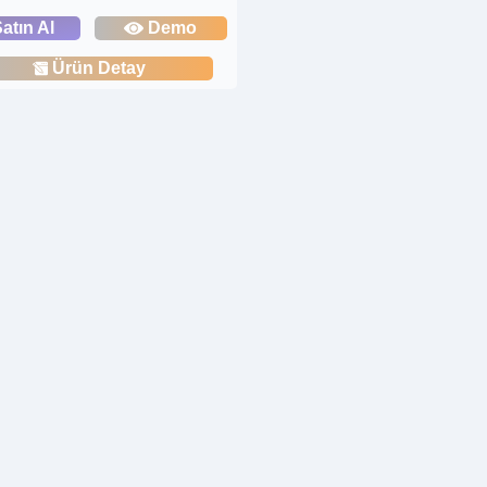
atın Al
Demo
Ürün Detay