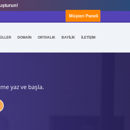
luşturun!
Müşteri Paneli
ÜLLER
DOMAİN
ORTAKLIK
BAYİLİK
İLETİŞİM
ime yaz ve başla.