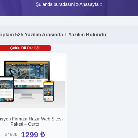
Şu anda buradasın! »
Anasayfa
»
oplam 525 Yazılım Arasında
1
Yazılım Bulundu
Çoklu Dil Özelliği
syon Firması Hazır Web Sitesi
Paketi – Outto
1299 ₺
2468₺