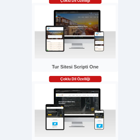
Çoklu Dil Özelliği
Tur Sitesi Scripti One
Çoklu Dil Özelliği