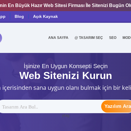
nin En Büyük Hazır Web Sitesi Firması İle Sitenizi Bugün O
app
Blog
Açık Kaynak
ANA SAYFA
@ TASARIM SEÇ
SEO
MOD
0
İşinize En Uygun Konsepti Seçin
Web Sitenizi Kurun
 içerisinden sana uygun olanı bulmak için bir kel
Yazılım Ara
ytag