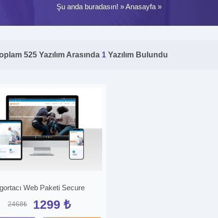
Şu anda buradasın! »
Anasayfa
»
oplam 525 Yazılım Arasında
1
Yazılım Bulundu
gortacı Web Paketi Secure
1299 ₺
2468₺