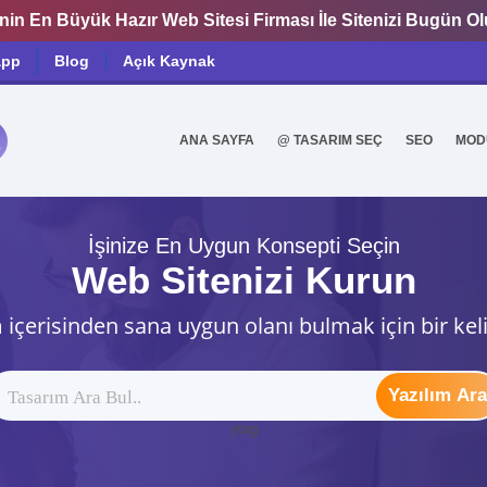
nin En Büyük Hazır Web Sitesi Firması İle Sitenizi Bugün O
app
Blog
Açık Kaynak
ANA SAYFA
@ TASARIM SEÇ
SEO
MOD
0
İşinize En Uygun Konsepti Seçin
Web Sitenizi Kurun
 içerisinden sana uygun olanı bulmak için bir kel
Yazılım Ara
ytag