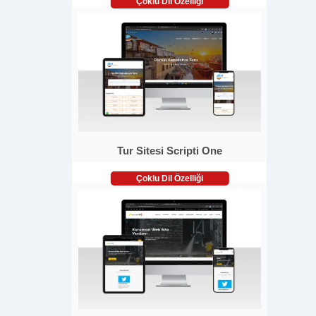
Çoklu Dil Özelliği
Tur Sitesi Scripti One
Çoklu Dil Özelliği