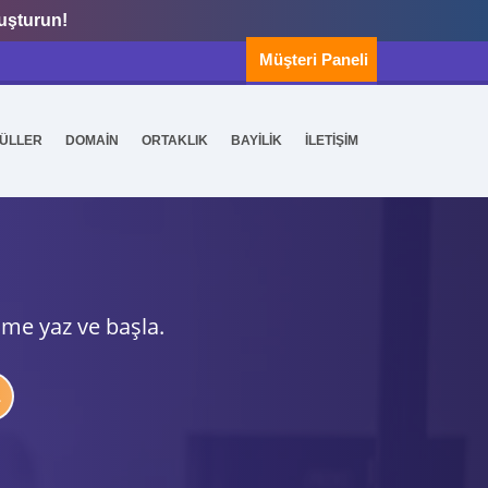
luşturun!
Müşteri Paneli
ÜLLER
DOMAİN
ORTAKLIK
BAYİLİK
İLETİŞİM
ime yaz ve başla.