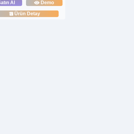
atın Al
Demo
Ürün Detay