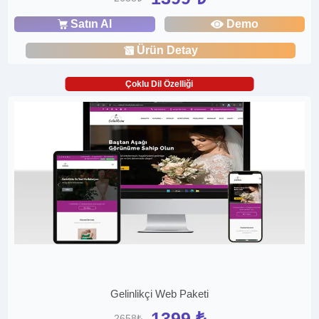
Satın Al
Demo
Ürün Detay
Çoklu Dil Özelliği
Gelinlikçi Web Paketi
1399 ₺
2658₺