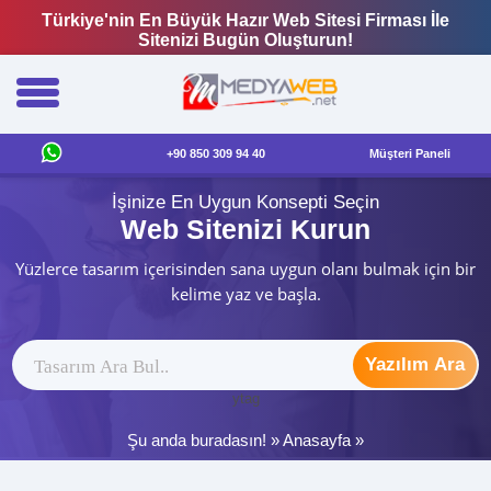
Türkiye'nin En Büyük Hazır Web Sitesi Firması İle
Sitenizi Bugün Oluşturun!
+90 850 309 94 40
Müşteri Paneli
İşinize En Uygun Konsepti Seçin
Web Sitenizi Kurun
Yüzlerce tasarım içerisinden sana uygun olanı bulmak için bir
kelime yaz ve başla.
Yazılım Ara
ytag
Şu anda buradasın! »
Anasayfa
»