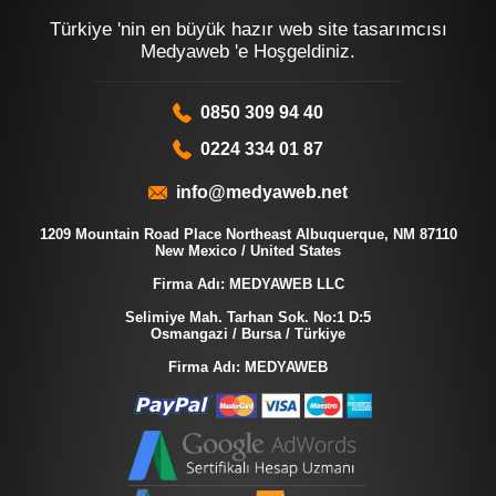
Türkiye 'nin en büyük hazır web site tasarımcısı
Medyaweb 'e Hoşgeldiniz.
0850 309 94 40
0224 334 01 87
info@medyaweb.net
1209 Mountain Road Place Northeast Albuquerque, NM 87110
New Mexico / United States
Firma Adı: MEDYAWEB LLC
Selimiye Mah. Tarhan Sok. No:1 D:5
Osmangazi / Bursa / Türkiye
Firma Adı: MEDYAWEB