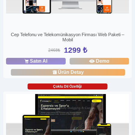
Cep Telefonu ve Telekomünikasyon Firması Web Paketi –
Mobil
1299 ₺
2468₺
Satın Al
Demo
Ürün Detay
Çoklu Dil Özelliği