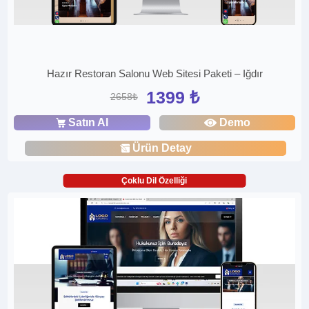
Hazır Restoran Salonu Web Sitesi Paketi – Iğdır
1399 ₺
2658₺
Satın Al
Demo
Ürün Detay
Çoklu Dil Özelliği