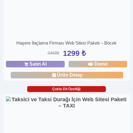
Haşere İlaçlama Firması Web Sitesi Paketi – Böcek
1299 ₺
2468₺
Satın Al
Demo
Ürün Detay
Çoklu Dil Özelliği