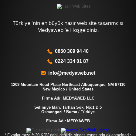
Türkiye 'nin en büyük hazır web site tasarımcısı
Medyaweb 'e Hoşgeldiniz.
0850 309 94 40
0224 334 01 87
info@medyaweb.net
1209 Mountain Road Place Northeast Albuquerque, NM 87110
New Mexico / United States
Firma Adı: MEDYAWEB LLC
Selimiye Mah. Tarhan Sok. No:1 D:5
Osmangazi / Bursa / Türkiye
Firma Adı: MEDYAWEB
* Fiyatlarımıza %20 KDV dahil değildir, sipariş esnasında eklenmektedir.