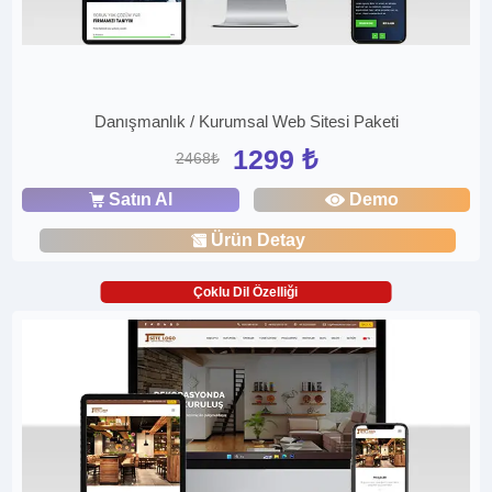
Danışmanlık / Kurumsal Web Sitesi Paketi
1299 ₺
2468₺
Satın Al
Demo
Ürün Detay
Çoklu Dil Özelliği