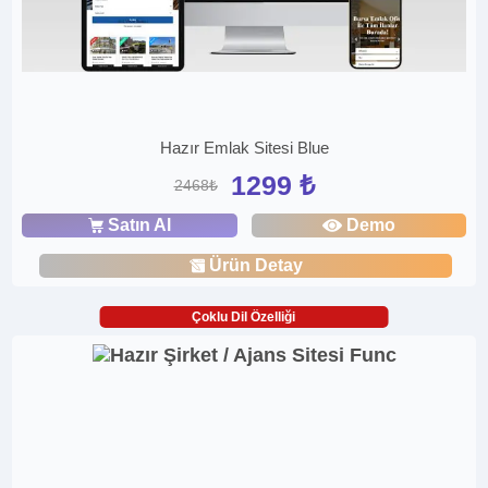
Hazır Emlak Sitesi Blue
1299 ₺
2468₺
Satın Al
Demo
Ürün Detay
Çoklu Dil Özelliği