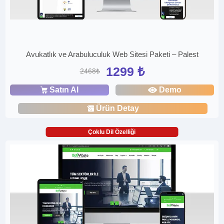
Avukatlık ve Arabuluculuk Web Sitesi Paketi – Palest
1299 ₺
2468₺
Satın Al
Demo
Ürün Detay
Çoklu Dil Özelliği