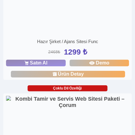
Hazır Şirket / Ajans Sitesi Func
1299 ₺
2468₺
Satın Al
Demo
Ürün Detay
Çoklu Dil Özelliği