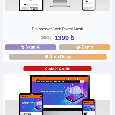
Dekorasyon Web Paketi Mask
1399 ₺
2658₺
Satın Al
Demo
Ürün Detay
Çoklu Dil Özelliği