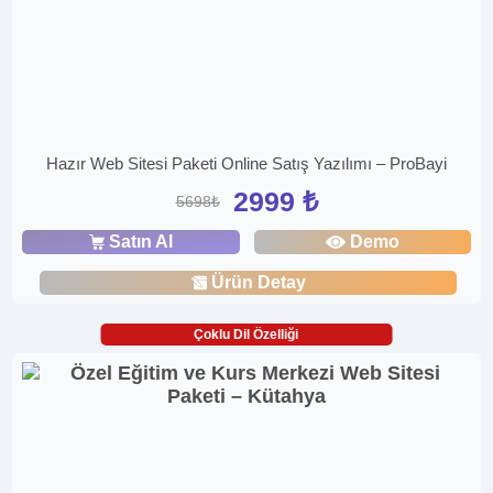
Hazır Web Sitesi Paketi Online Satış Yazılımı – ProBayi
2999 ₺
5698₺
Satın Al
Demo
Ürün Detay
Çoklu Dil Özelliği