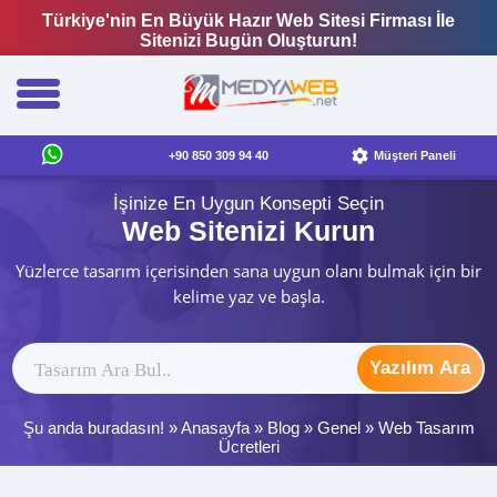
Türkiye'nin En Büyük Hazır Web Sitesi Firması İle
Sitenizi Bugün Oluşturun!
+90 850 309 94 40
Müşteri Paneli
İşinize En Uygun Konsepti Seçin
Web Sitenizi Kurun
Yüzlerce tasarım içerisinden sana uygun olanı bulmak için bir
kelime yaz ve başla.
Yazılım Ara
Şu anda buradasın! »
Anasayfa
»
Blog
»
Genel
»
Web Tasarım
Ücretleri