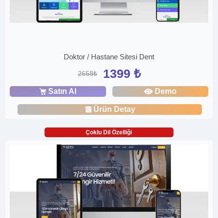
Doktor / Hastane Sitesi Dent
1399 ₺
2658₺
Satın Al
Demo
Ürün Detay
Çoklu Dil Özelliği