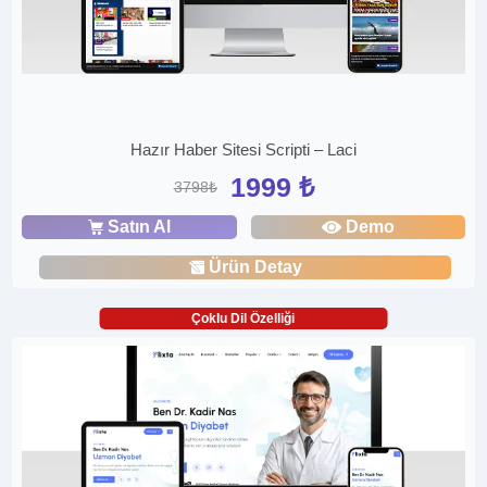
Hazır Haber Sitesi Scripti – Laci
1999 ₺
3798₺
Satın Al
Demo
Ürün Detay
Çoklu Dil Özelliği