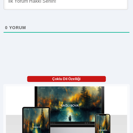
0
YORUM
Çoklu Dil Özelliği