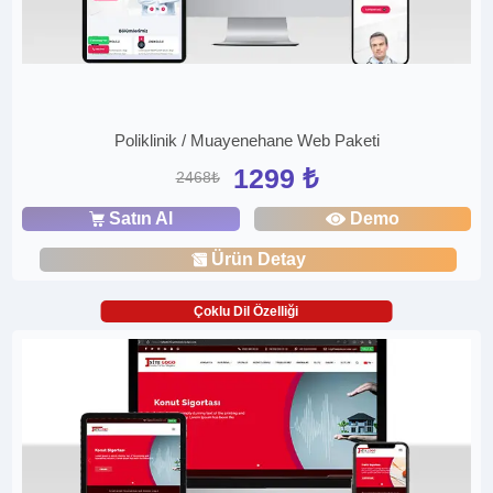
Poliklinik / Muayenehane Web Paketi
1299 ₺
2468₺
Satın Al
Demo
Ürün Detay
Çoklu Dil Özelliği