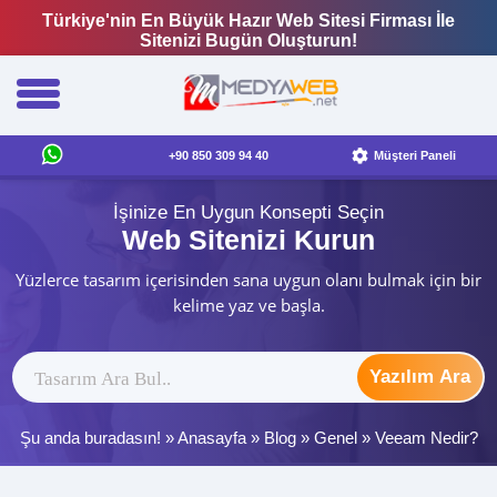
Türkiye'nin En Büyük Hazır Web Sitesi Firması İle
Sitenizi Bugün Oluşturun!
+90 850 309 94 40
Müşteri Paneli
İşinize En Uygun Konsepti Seçin
Web Sitenizi Kurun
Yüzlerce tasarım içerisinden sana uygun olanı bulmak için bir
kelime yaz ve başla.
Yazılım Ara
Şu anda buradasın! »
Anasayfa
»
Blog
»
Genel
»
Veeam Nedir?