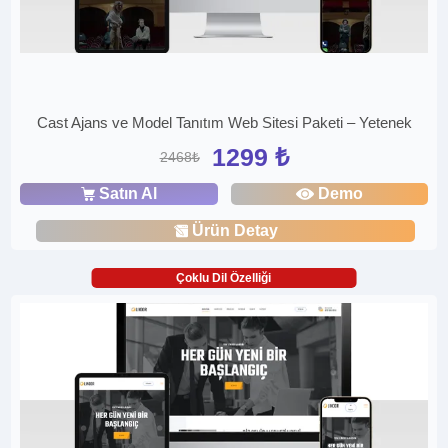
Cast Ajans ve Model Tanıtım Web Sitesi Paketi – Yetenek
1299 ₺
2468₺
Satın Al
Demo
Ürün Detay
Çoklu Dil Özelliği