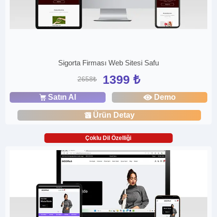
Sigorta Firması Web Sitesi Safu
1399 ₺
2658₺
Satın Al
Demo
Ürün Detay
Çoklu Dil Özelliği