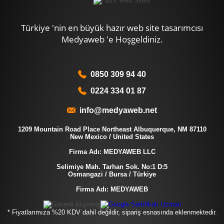
Türkiye 'nin en büyük hazır web site tasarımcısı
Medyaweb 'e Hoşgeldiniz.
0850 309 94 40
0224 334 01 87
info@medyaweb.net
1209 Mountain Road Place Northeast Albuquerque, NM 87110
New Mexico / United States
Firma Adı: MEDYAWEB LLC
Selimiye Mah. Tarhan Sok. No:1 D:5
Osmangazi / Bursa / Türkiye
Firma Adı: MEDYAWEB
* Fiyatlarımıza %20 KDV dahil değildir, sipariş esnasında eklenmektedir.