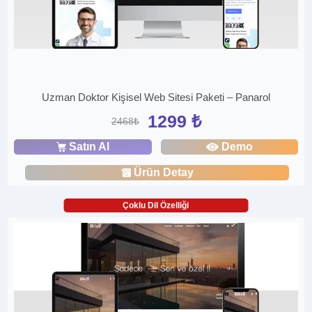
Uzman Doktor Kişisel Web Sitesi Paketi – Panarol
1299 ₺
2468₺
Satın Al
Demo
Ürün Detay
Çoklu Dil Özelliği