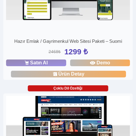
Hazır Emlak / Gayrimenkul Web Sitesi Paketi – Suomi
1299 ₺
2468₺
Satın Al
Demo
Ürün Detay
Çoklu Dil Özelliği