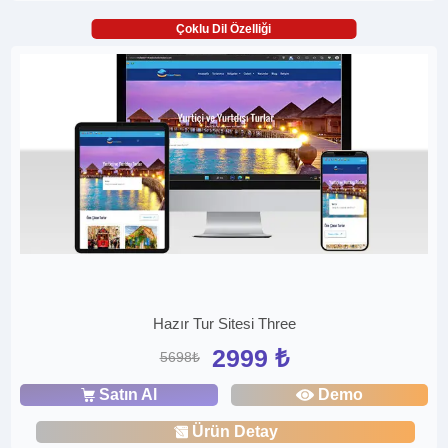
Çoklu Dil Özelliği
Hazır Tur Sitesi Three
2999 ₺
5698₺
Satın Al
Demo
Ürün Detay