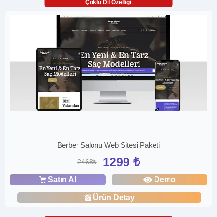
Çoklu Dil Özelliği
Berber Salonu Web Sitesi Paketi
1299 ₺
2468₺
Satın Al
Demo
Ürün Detay