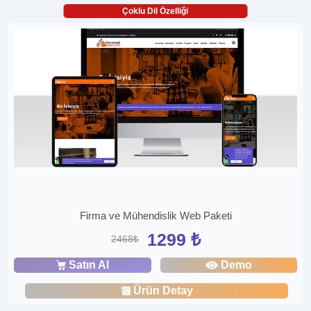
Çoklu Dil Özelliği
Firma ve Mühendislik Web Paketi
1299 ₺
2468₺
Satın Al
Demo
Ürün Detay