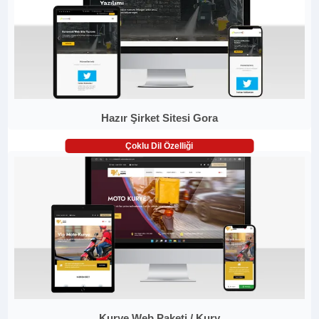
Hazır Şirket Sitesi Gora
Çoklu Dil Özelliği
Kurye Web Paketi / Kury