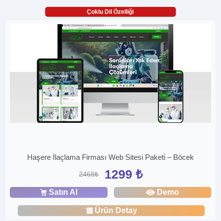
Çoklu Dil Özelliği
Haşere İlaçlama Firması Web Sitesi Paketi – Böcek
1299 ₺
2468₺
Satın Al
Demo
Ürün Detay