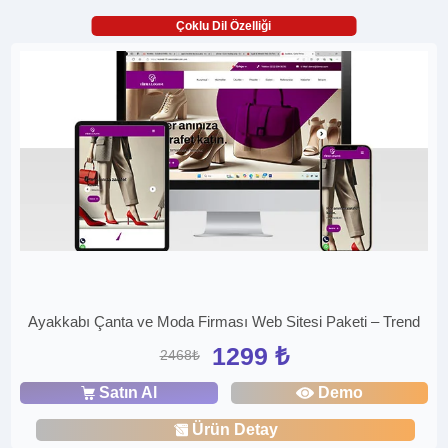
Çoklu Dil Özelliği
Ayakkabı Çanta ve Moda Firması Web Sitesi Paketi – Trend
1299 ₺
2468₺
Satın Al
Demo
Ürün Detay