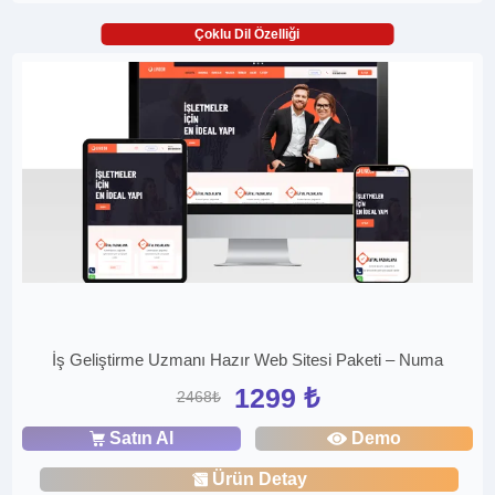
Çoklu Dil Özelliği
İş Geliştirme Uzmanı Hazır Web Sitesi Paketi – Numa
1299 ₺
2468₺
Satın Al
Demo
Ürün Detay