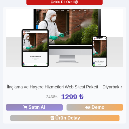
Çoklu Dil Özelliği
İlaçlama ve Haşere Hizmetleri Web Sitesi Paketi – Diyarbakır
1299 ₺
2468₺
Satın Al
Demo
Ürün Detay