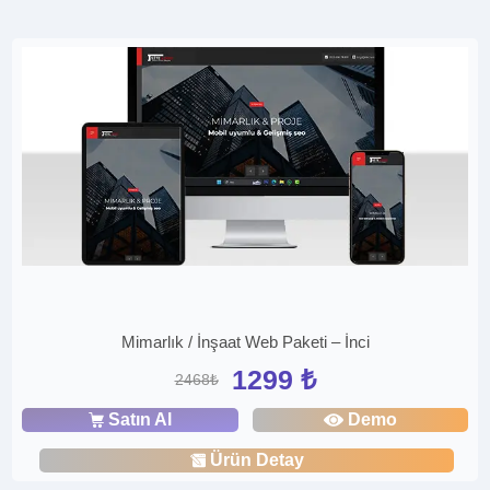
Mimarlık / İnşaat Web Paketi – İnci
1299 ₺
2468₺
Satın Al
Demo
Ürün Detay