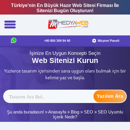
Türkiye'nin En Büyük Hazır Web Sitesi Firması İle
Sitenizi Bugün Oluşturun!
+90 850 309 94 40
Müşteri Paneli
İşinize En Uygun Konsepti Seçin
Web Sitenizi Kurun
Yüzlerce tasarım içerisinden sana uygun olanı bulmak için bir
kelime yaz ve başla.
Yazılım Ara
Şu anda buradasın! »
Anasayfa
»
Blog
»
SEO
»
SEO Uyumlu
İçerik Nedir?