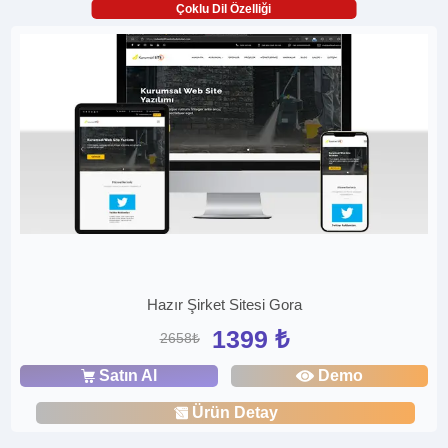
Çoklu Dil Özelliği
Hazır Şirket Sitesi Gora
1399 ₺
2658₺
Satın Al
Demo
Ürün Detay