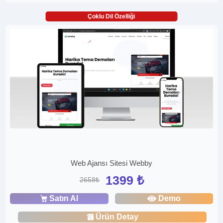
Çoklu Dil Özelliği
Web Ajansı Sitesi Webby
1399 ₺
2658₺
Satın Al
Demo
Ürün Detay