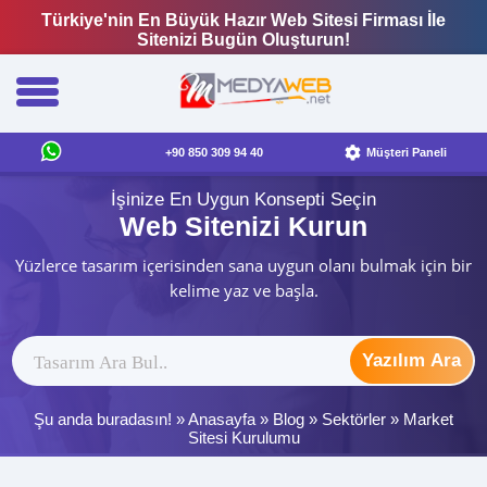
Türkiye'nin En Büyük Hazır Web Sitesi Firması İle
Sitenizi Bugün Oluşturun!
+90 850 309 94 40
Müşteri Paneli
İşinize En Uygun Konsepti Seçin
Web Sitenizi Kurun
Yüzlerce tasarım içerisinden sana uygun olanı bulmak için bir
kelime yaz ve başla.
Yazılım Ara
Şu anda buradasın! »
Anasayfa
»
Blog
»
Sektörler
»
Market
Sitesi Kurulumu