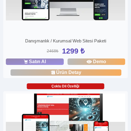
Danışmanlık / Kurumsal Web Sitesi Paketi
1299 ₺
2468₺
Satın Al
Demo
Ürün Detay
Çoklu Dil Özelliği