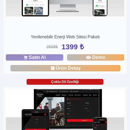
Yenilenebilir Enerji Web Sitesi Paketi
1399 ₺
2658₺
Satın Al
Demo
Ürün Detay
Çoklu Dil Özelliği