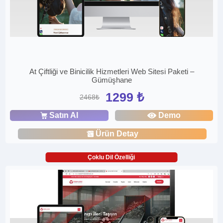
At Çiftliği ve Binicilik Hizmetleri Web Sitesi Paketi –
Gümüşhane
1299 ₺
2468₺
Satın Al
Demo
Ürün Detay
Çoklu Dil Özelliği