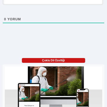
0
YORUM
Çoklu Dil Özelliği