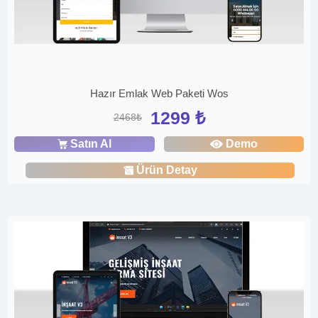
Hazır Emlak Web Paketi Wos
1299 ₺
2468₺
Satın Al
Demo
Ürün Detay