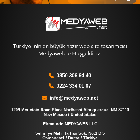
Türkiye 'nin en büyük hazır web site tasarımcısı
Medyaweb 'e Hoşgeldiniz.
0850 309 94 40
0224 334 01 87
info@medyaweb.net
1209 Mountain Road Place Northeast Albuquerque, NM 87110
New Mexico / United States
Firma Adı: MEDYAWEB LLC
Selimiye Mah. Tarhan Sok. No:1 D:5
Osmangazi / Bursa / Türkiye