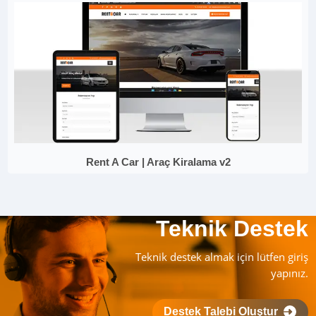
Rent A Car | Araç Kiralama v2
Teknik Destek
Teknik destek almak için lütfen giriş
yapınız.
Destek Talebi Oluştur