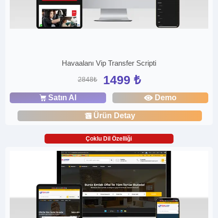
Havaalanı Vip Transfer Scripti
1499 ₺
2848₺
Satın Al
Demo
Ürün Detay
Çoklu Dil Özelliği