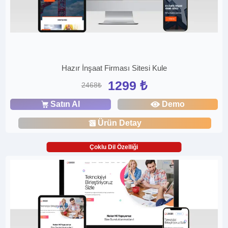
Hazır İnşaat Firması Sitesi Kule
1299 ₺
2468₺
Satın Al
Demo
Ürün Detay
Çoklu Dil Özelliği