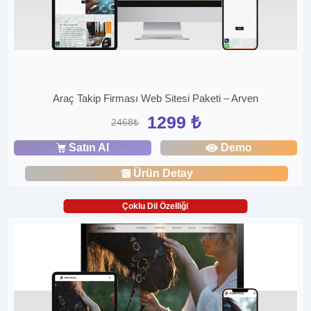
Araç Takip Firması Web Sitesi Paketi – Arven
1299 ₺
2468₺
Satın Al
Demo
Ürün Detay
Çoklu Dil Özelliği