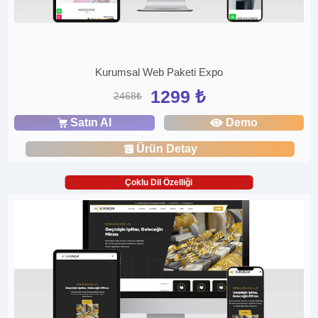
Kurumsal Web Paketi Expo
1299 ₺
2468₺
Satın Al
Demo
Ürün Detay
Çoklu Dil Özelliği