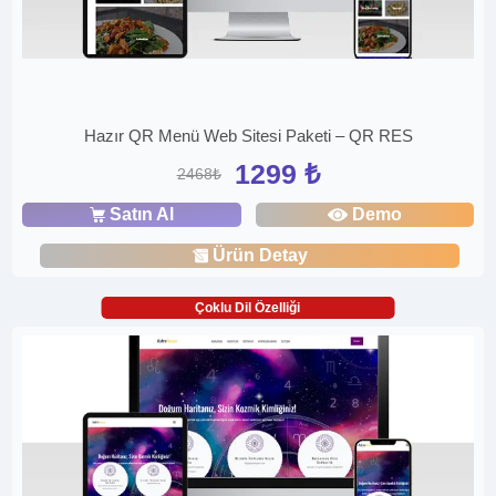
Hazır QR Menü Web Sitesi Paketi – QR RES
1299 ₺
2468₺
Satın Al
Demo
Ürün Detay
Çoklu Dil Özelliği