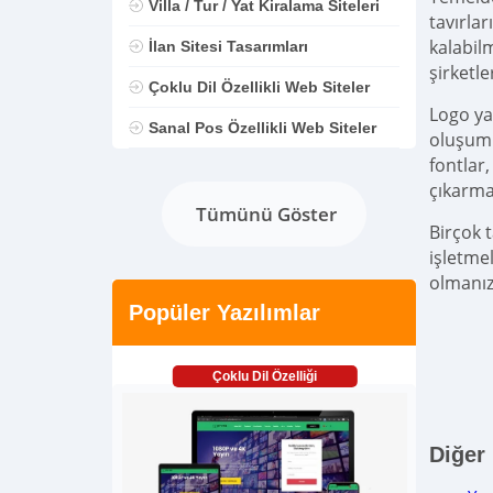
Villa / Tur / Yat Kiralama Siteleri
tavırlar
kalabil
İlan Sitesi Tasarımları
şirketle
Çoklu Dil Özellikli Web Siteler
Logo ya
Sanal Pos Özellikli Web Siteler
oluşumu,
fontlar
çıkarma
Tümünü Göster
Birçok t
işletmel
olmanız
Popüler Yazılımlar
Çoklu Dil Özelliği
Diğer