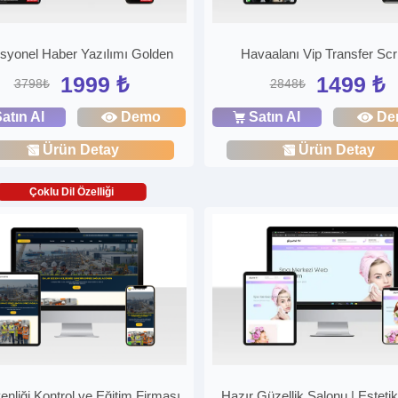
syonel Haber Yazılımı Golden
Havaalanı Vip Transfer Scri
1999 ₺
1499 ₺
3798₺
2848₺
atın Al
Demo
Satın Al
De
Ürün Detay
Ürün Detay
Çoklu Dil Özelliği
enliği Kontrol ve Eğitim Firması
Hazır Güzellik Salonu | Estetik