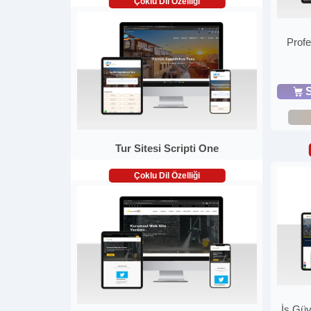
Çoklu Dil Özelliği
Profe
S
Tur Sitesi Scripti One
Çoklu Dil Özelliği
İş Güv