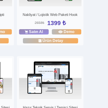
pti
Nakliyat / Lojistik Web Paketi Hook
1399 ₺
2658₺
mo
Satın Al
Demo
Ürün Detay
 Sitesi
Hazır Teknik Servis | Tamirci Sitesi