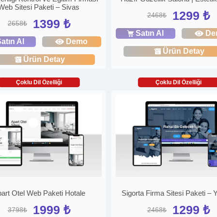
Web Sitesi Paketi – Sivas
1299 ₺
2468₺
1399 ₺
2658₺
Satın Al
De
atın Al
Demo
Ürün Detay
Ürün Detay
Çoklu Dil Özelliği
Çoklu Dil Özelliği
art Otel Web Paketi Hotale
Sigorta Firma Sitesi Paketi – 
1999 ₺
1299 ₺
3798₺
2468₺