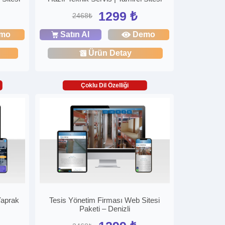
1299 ₺
2468₺
mo
Satın Al
Demo
Ürün Detay
Çoklu Dil Özelliği
Yaprak
Tesis Yönetim Firması Web Sitesi
Paketi – Denizli