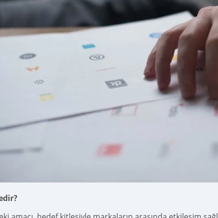
edir?
ki amacı, hedef kitlesiyle markaların arasında etkileşim sağl