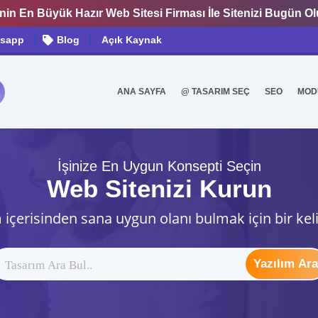
nin En Büyük Hazır Web Sitesi Firması İle Sitenizi Bugün O
sapp
Blog
Açık Kaynak
ANA SAYFA
@ TASARIM SEÇ
SEO
MOD
0
İşinize En Uygun Konsepti Seçin
Web Sitenizi Kurun
 içerisinden sana uygun olanı bulmak için bir kel
Yazılım Ara