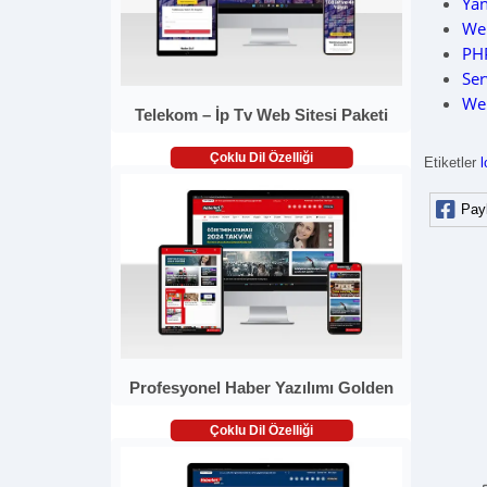
Ya
Web
PH
Ser
Web
Telekom – İp Tv Web Sitesi Paketi
Çoklu Dil Özelliği
Etiketler
l
Pay
Profesyonel Haber Yazılımı Golden
Çoklu Dil Özelliği