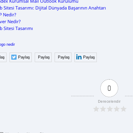
ndex Kurumsal Mail Outlook Kurulumu
 Sitesi Tasarımı: Dijital Dünyada Başarının Anahtarı
P Nedir?
ver Nedir?
 Sitesi Tasarımı
ogo nedir
laş
Paylaş
Paylaş
Paylaş
Paylaş
0
Derecelendir