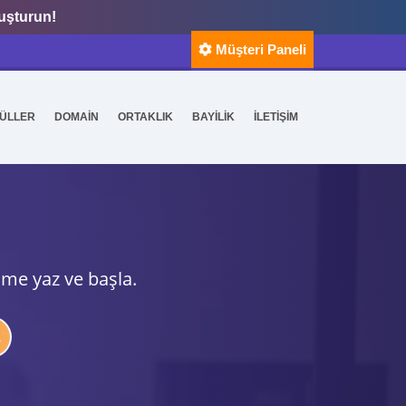
luşturun!
Müşteri Paneli
ÜLLER
DOMAİN
ORTAKLIK
BAYİLİK
İLETİŞİM
ime yaz ve başla.