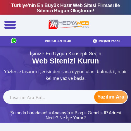
Türkiye'nin En Büyük Hazır Web Sitesi Firması İle
Sitenizi Bugün Oluşturun!
+90 850 309 94 40
Müşteri Paneli
İşinize En Uygun Konsepti Seçin
Web Sitenizi Kurun
Yüzlerce tasarım içerisinden sana uygun olanı bulmak için bir
kelime yaz ve başla.
Yazılım Ara
Şu anda buradasın! »
Anasayfa
»
Blog
»
Genel
»
IP Adresi
Nedir? Ne İşe Yarar?