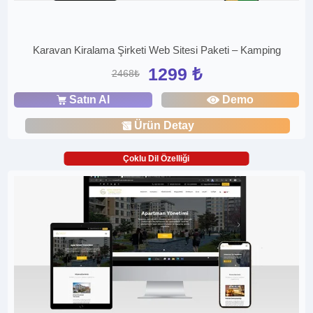
Karavan Kiralama Şirketi Web Sitesi Paketi – Kamping
1299 ₺
2468₺
Satın Al
Demo
Ürün Detay
Çoklu Dil Özelliği