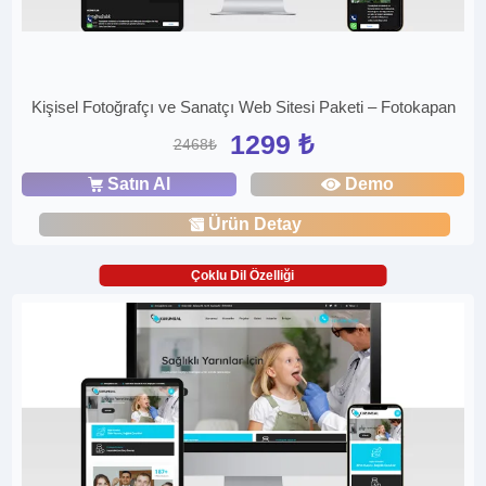
Kişisel Fotoğrafçı ve Sanatçı Web Sitesi Paketi – Fotokapan
1299 ₺
2468₺
Satın Al
Demo
Ürün Detay
Çoklu Dil Özelliği