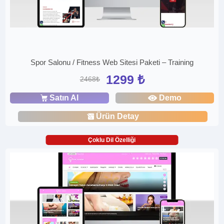
Spor Salonu / Fitness Web Sitesi Paketi – Training
1299 ₺
2468₺
Satın Al
Demo
Ürün Detay
Çoklu Dil Özelliği