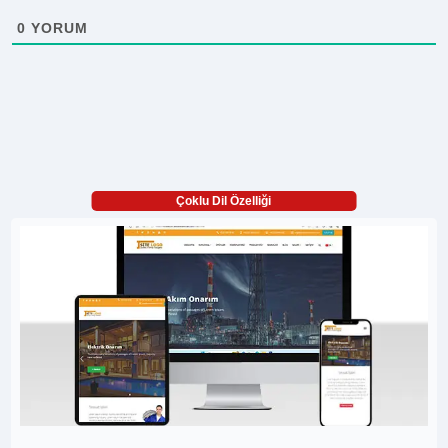
0
YORUM
Çoklu Dil Özelliği