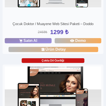
Çocuk Doktor / Muayene Web Sitesi Paketi – Doddo
1299 ₺
2468₺
Satın Al
Demo
Ürün Detay
Çoklu Dil Özelliği