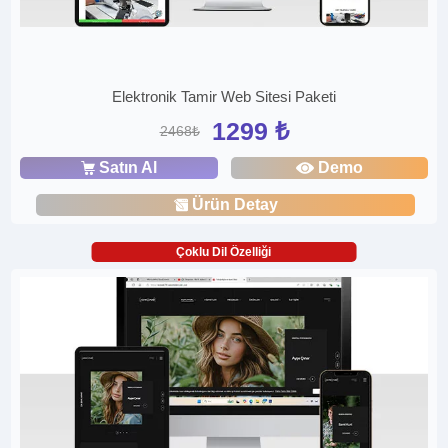
Elektronik Tamir Web Sitesi Paketi
1299 ₺
2468₺
Satın Al
Demo
Ürün Detay
Çoklu Dil Özelliği