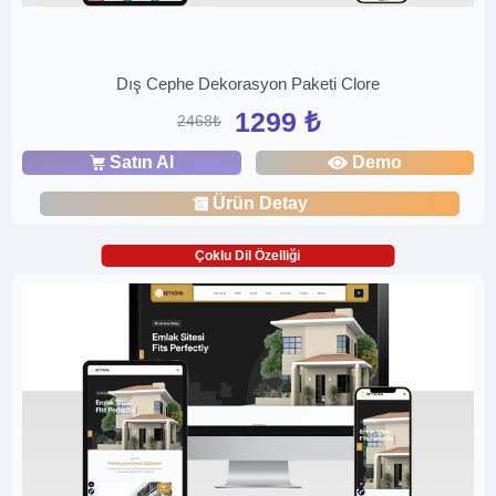
Dış Cephe Dekorasyon Paketi Clore
1299 ₺
2468₺
Satın Al
Demo
Ürün Detay
Çoklu Dil Özelliği