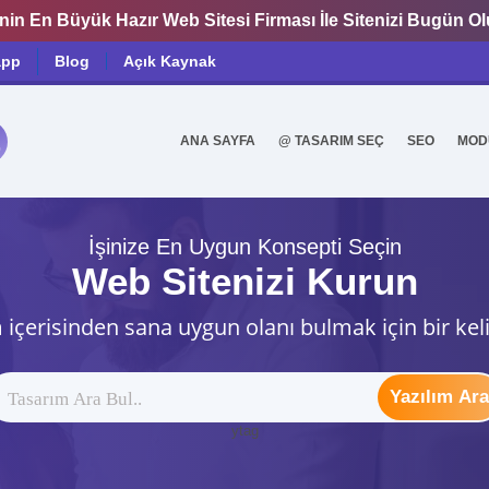
nin En Büyük Hazır Web Sitesi Firması İle Sitenizi Bugün O
app
Blog
Açık Kaynak
ANA SAYFA
@ TASARIM SEÇ
SEO
MOD
0
İşinize En Uygun Konsepti Seçin
Web Sitenizi Kurun
 içerisinden sana uygun olanı bulmak için bir kel
Yazılım Ara
ytag