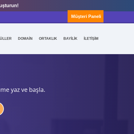
luşturun!
Müşteri Paneli
ÜLLER
DOMAİN
ORTAKLIK
BAYİLİK
İLETİŞİM
ime yaz ve başla.