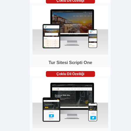
Çoklu Dil Özelliği
Tur Sitesi Scripti One
Çoklu Dil Özelliği