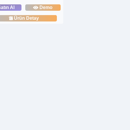
atın Al
Demo
Ürün Detay