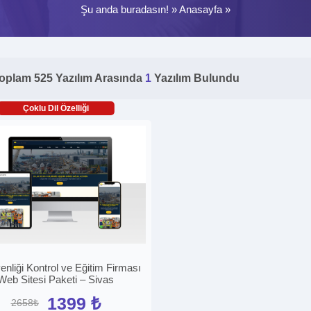
Şu anda buradasın! »
Anasayfa
»
oplam 525 Yazılım Arasında
1
Yazılım Bulundu
Çoklu Dil Özelliği
enliği Kontrol ve Eğitim Firması
Web Sitesi Paketi – Sivas
1399 ₺
2658₺