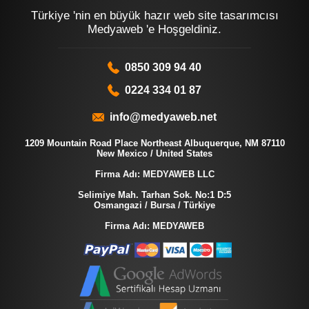
Türkiye 'nin en büyük hazır web site tasarımcısı
Medyaweb 'e Hoşgeldiniz.
0850 309 94 40
0224 334 01 87
info@medyaweb.net
1209 Mountain Road Place Northeast Albuquerque, NM 87110
New Mexico / United States
Firma Adı: MEDYAWEB LLC
Selimiye Mah. Tarhan Sok. No:1 D:5
Osmangazi / Bursa / Türkiye
Firma Adı: MEDYAWEB