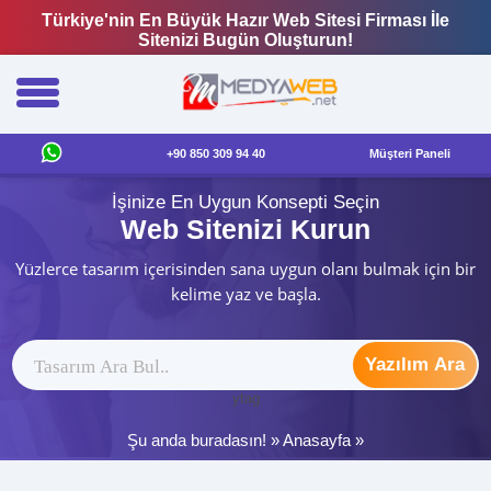
Türkiye'nin En Büyük Hazır Web Sitesi Firması İle
Sitenizi Bugün Oluşturun!
+90 850 309 94 40
Müşteri Paneli
İşinize En Uygun Konsepti Seçin
Web Sitenizi Kurun
Yüzlerce tasarım içerisinden sana uygun olanı bulmak için bir
kelime yaz ve başla.
Yazılım Ara
ytag
Şu anda buradasın! »
Anasayfa
»