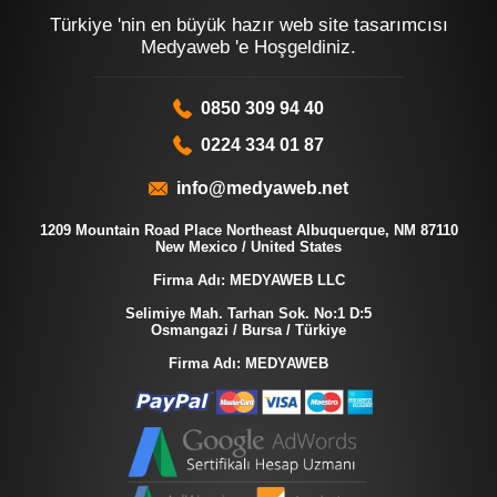
Türkiye 'nin en büyük hazır web site tasarımcısı
Medyaweb 'e Hoşgeldiniz.
0850 309 94 40
0224 334 01 87
info@medyaweb.net
1209 Mountain Road Place Northeast Albuquerque, NM 87110
New Mexico / United States
Firma Adı: MEDYAWEB LLC
Selimiye Mah. Tarhan Sok. No:1 D:5
Osmangazi / Bursa / Türkiye
Firma Adı: MEDYAWEB