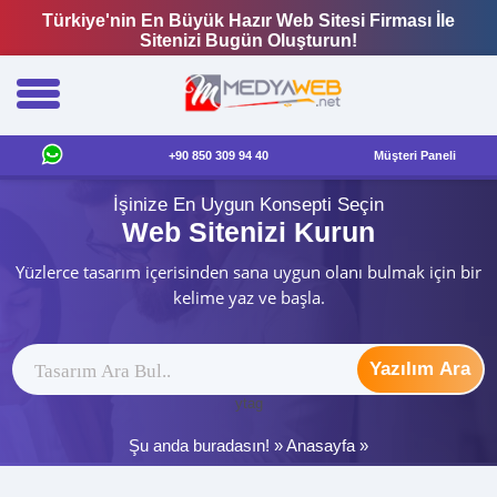
Türkiye'nin En Büyük Hazır Web Sitesi Firması İle
Sitenizi Bugün Oluşturun!
+90 850 309 94 40
Müşteri Paneli
İşinize En Uygun Konsepti Seçin
Web Sitenizi Kurun
Yüzlerce tasarım içerisinden sana uygun olanı bulmak için bir
kelime yaz ve başla.
Yazılım Ara
ytag
Şu anda buradasın! »
Anasayfa
»